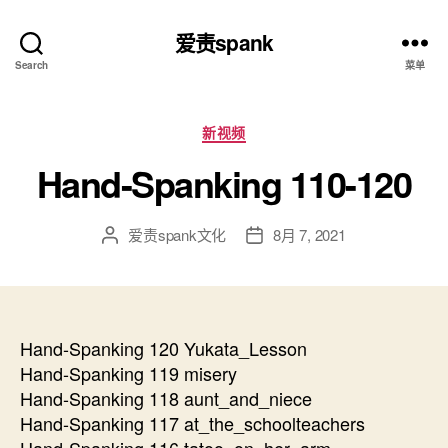
爱责spank
Search
菜单
分
新视频
类
Hand-Spanking 110-120
爱责spank文化
8月 7, 2021
文
发
章
布
作
日
者
期
Hand-Spanking 120 Yukata_Lesson
Hand-Spanking 119 misery
Hand-Spanking 118 aunt_and_niece
Hand-Spanking 117 at_the_schoolteachers
Hand-Spanking 116 tatoo_on_her_arm