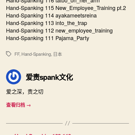
Hand-Spanking 115 New_Employee_Training pt.2
Hand-Spanking 114 ayakameetsreina
Hand-Spanking 113 into_the_trap
Hand-Spanking 112 new_employee_training
Hand-Spanking 111 Pajama_Party
FF
,
Hand-Spanking
,
日本
标
签
爱责spank文化
爱之深，责之切
查看归档
→