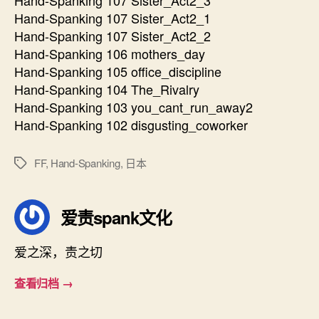
Hand-Spanking 107 Sister_Act2_1
Hand-Spanking 107 Sister_Act2_2
Hand-Spanking 106 mothers_day
Hand-Spanking 105 office_discipline
Hand-Spanking 104 The_Rivalry
Hand-Spanking 103 you_cant_run_away2
Hand-Spanking 102 disgusting_coworker
FF
,
Hand-Spanking
,
日本
标
签
爱责spank文化
爱之深，责之切
查看归档
→