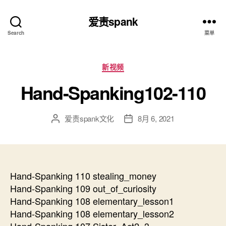
爱责spank
Search
菜单
分
新视频
类
Hand-Spanking102-110
爱责spank文化
8月 6, 2021
文
发
章
布
作
日
者
期
Hand-Spanking 110 stealing_money
Hand-Spanking 109 out_of_curiosity
Hand-Spanking 108 elementary_lesson1
Hand-Spanking 108 elementary_lesson2
Hand-Spanking 107 Sister_Act2_3