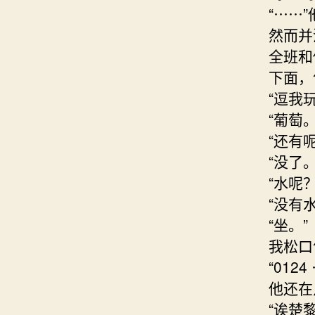
“⋯⋯
然而并
全班和
下面，
“逗我
“葡萄。
“还有呢
“没了。
“水呢？
“没有
“坐。”
我松口
“0124
他还在
“诶楚