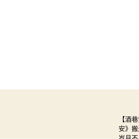
【酒巷
安》搬
岁月不