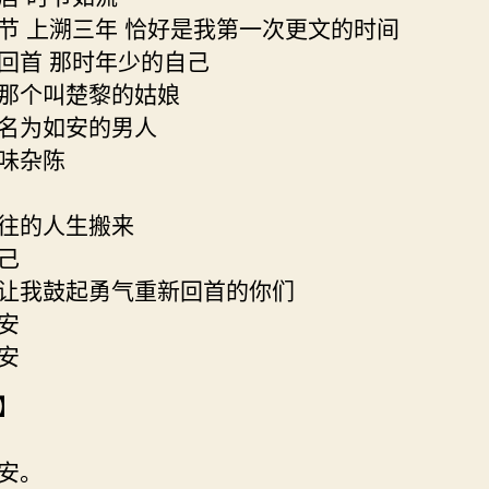
节 上溯三年 恰好是我第一次更文的时间
回首 那时年少的自己
那个叫楚黎的姑娘
名为如安的男人
味杂陈
往的人生搬来
己
让我鼓起勇气重新回首的你们
安
安
】
安。