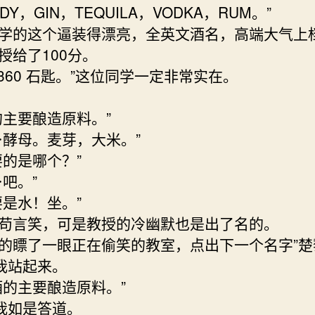
NDY，GIN，TEQUILA，VODKA，RUM。”
学的这个逼装得漂亮，全英文酒名，高端大气上
授给了100分。
1360 石匙。”这位同学一定非常实在。
的主要酿造原料。”
⋯酵母。麦芽，大米。”
要的是哪个？”
⋯吧。”
要是水！坐。”
苟言笑，可是教授的冷幽默也是出了名的。
的瞟了一眼正在偷笑的教室，点出下一个名字”楚
”我站起来。
酒的主要酿造原料。”
”我如是答道。