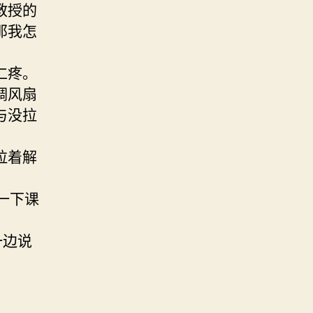
教授的
那我怎
仁疼。
调风扇
与没拉
拉着解
一下课
一边说