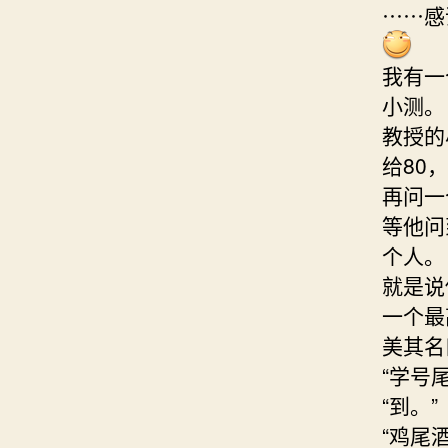
⋯⋯感
我有一
小测。
教授的
给80
再问一
等他问
个人。
就是说
一个最
美其名
“学号尾
“到。”
“鸡尾