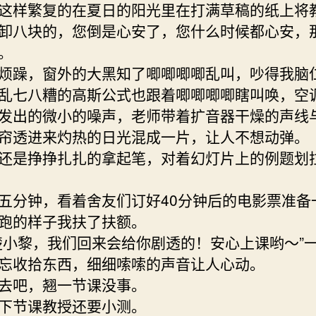
这样繁复的在夏日的阳光里在打满草稿的纸上将
卸八块的，您倒是心安了，您什么时候都心安，
。
烦躁，窗外的大黑知了唧唧唧唧乱叫，吵得我脑
乱七八糟的高斯公式也跟着唧唧唧唧瞎叫唤，空
发出的微小的噪声，老师带着扩音器干燥的声线
帘透进来灼热的日光混成一片，让人不想动弹。
还是挣挣扎扎的拿起笔，对着幻灯片上的例题划
五分钟，看着舍友们订好40分钟后的电影票准备
跑的样子我扶了扶额。
楚小黎，我们回来会给你剧透的！安心上课哟～”
忘收拾东西，细细嗦嗦的声音让人心动。
去吧，翘一节课没事。
下节课教授还要小测。