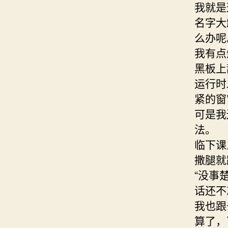
我就是
名字大
么办呢
我有点
黑板上
运行时
紧的窗
可是我
法。
临下课
撒腿就
“没事
话还不
我也跟
算了，