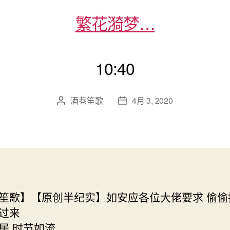
繁花漪梦…
10:40
酒巷笙歌
4月 3, 2020
文
发
章
布
作
日
者
期
笙歌】【原创半纪实】如安应各位大佬要求 偷偷
过来
居 时节如流