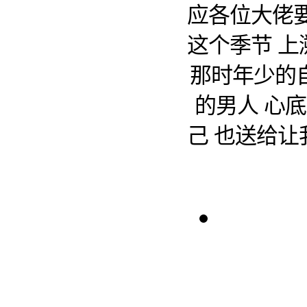
应各位大佬要
这个季节 上
那时年少的
的男人 心
己 也送给让