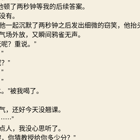
”他顿了两秒钟等我的后续答案。
没有。
他一起沉默了两秒钟之后发出细微的窃笑，他抬
气场外放，又瞬间鸦雀无声。
玩呢？重说。”
”
？”
”
”
水。”被我喝了。
气，还好今天没翘课。
 ⋯⋯”
点人，我没心思听了。
黎，你猜教授给你多少分？”