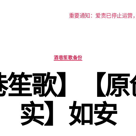
重要通知：爱责已停止运营
分
酒巷笙歌备份
类
巷笙歌】【原
实】如安