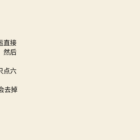
运直接
，然后
只点六
会去掉