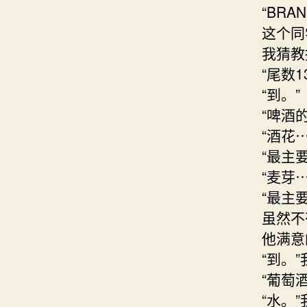
“BRA
这个同
我猜教
“尾数
“到。”
“啤酒
“酒花
“最主
“麦芽
“最主
虽然不
他满意
“到。
“葡萄
“水。