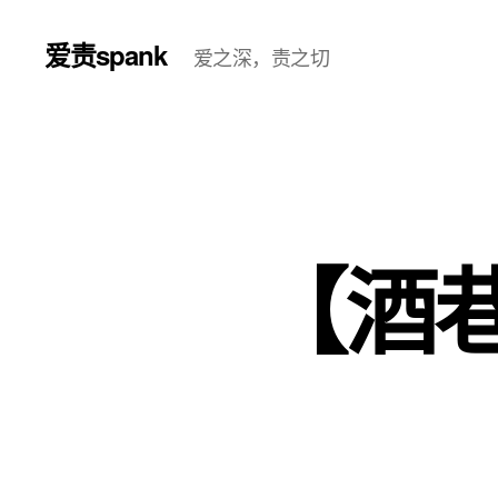
爱责spank
爱之深，责之切
【酒