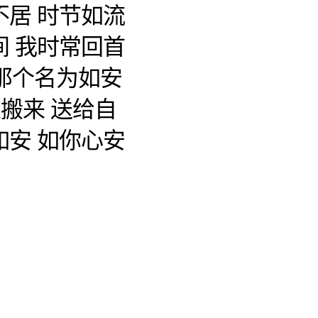
不居 时节如流
间 我时常回首
那个名为如安
搬来 送给自
如安 如你心安