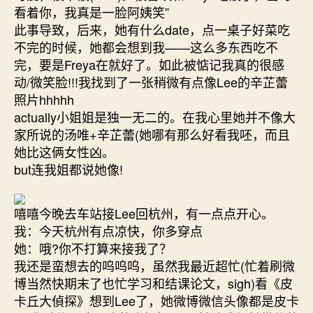
看着你，我真是一脸阿姨笑”
此事导致，后来，她有什么date，点一桌子好菜吃
不完的时候，她都会想到我——这么多东西吃不
完，要是Freya在就好了。如此被惦记我真的很感
动/微笑脸!!!我找到了一张稍微有点像Lee的辛芷蕾
照片hhhhh
actually小姐姐是独一无二的。在我心里她并不像大
家所说的汤唯+辛芷蕾(她哪有那么好看我呸，而且
她比这俩女性凶。
but连我姐都说她像!
嘻嘻今晚去车站接Lee回杭州，有一点点开心。
我：今天杭州有点凉快，你多穿点
她：哦?你不打算来接我了？
我还是蛮想去的呜呜呜，虽然我最近超忙(忙着刷微
博当然快期末了也忙学习和结课论文，sigh)看《皮
卡丘大偵探》想到Lee了，她微博微信头像都是皮卡