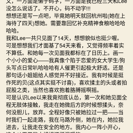
文，一方面是懒于码字，一方面是我已经三天和Lee
没怎么说话了。不开心，码不动字!!!
想想还是写一点吧，毕竟她明天就回杭州啦(她在上
海待了四天)想她。需要靠回忆补充精神食粮哈哈哈
哈哈。
我和Lee一共只见面了14天，想想貌似也挺少喔。
可是想想我们才面基了54天来看，又觉得频率着实
不算低。和她每一次见面我都标在了日历上。画一
个小小的爱心——我真像个陷于恋爱的女大学生/狗
头写点日常叭哈哈哈有人催更引起极大舒适。还是
那句话小姐姐给人感觉并不好接近。我有时候是挺
作死的贝(这点其实挺不讨喜)，喜欢揉主的头或者拍
屁股之类，当然也喜欢抱着胳膊摇啊摇。
可是认识Lee以来我竟彻底认怂，第一次和她见面全
程无肢体接触，我走在她微后方的时候想揉头，奈
何没胆儿，放弃。全程好像只被她拉过一把——当
时我们一起走路，我在马路外侧，她在内，她拉我
进去，让我走在安全的地方。我内心一阵小开心，