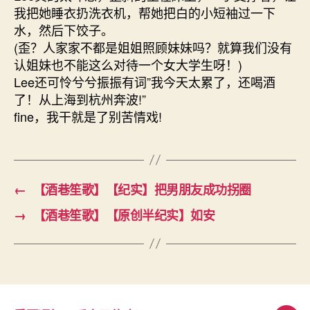
我把她睡衣扔洗衣机，帮她把白的小短袖过一下
水，然后下饺子。
(歪？人家家不都是姐姐照顾妹妹吗？就算我们没有
认姐妹也不能这么对待一个女大学生呀！)
Lee还可怜兮兮振振有词”我今天太累了，还喝酒
了！从上海到杭州奔波!”
fine，我干就是了别苦情戏!
←
【酒巷笙歌】【纪实】把男朋友成功拐圈
→
【酒巷笙歌】【原创半纪实】如安