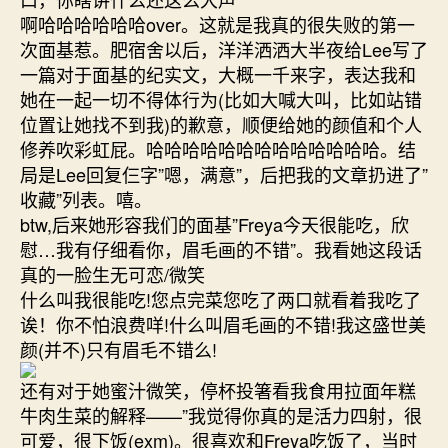
啊哈哈哈哈哈哈over。这就是我真的很失败的第一
次面基惹。肥宿舍以后，洋洋洒洒大半夜给Lee写了
一篇对于面基的纪实文，大概一千来字，表达我和
她在一起一切不得体行为(比如大喊大叫，比如站错
位置让她找不到我)的歉意，顺便给她的颜值和个人
修养吹彩虹屁。哈哈哈哈哈哈哈哈哈哈哈哈哈。结
局是Lee回复仨字”嗯，满意”，后把我的文章扔进了”
收藏”列表。嘻。
btw,后来她形容我们的面基”Freya今天很能吃，欣
慰…我有仔细看你，眉毛画的不错”。我看她这段话
真的一脸生无可恋/微笑
什么叫我很能吃!您点完菜您吃了两口就看着我吃了
诶！你不怕浪费咩!什么叫眉毛画的不错!我这盛世美
颜(并不)只有眉毛不错么!
还有对于她蜜汁微笑，停杯投箸看我食用拉面年糕
牛肉生菜的解释——”我觉得你真的是活力四射，很
可爱，很下饭(exm)。很喜欢和Freya吃饭了，当时