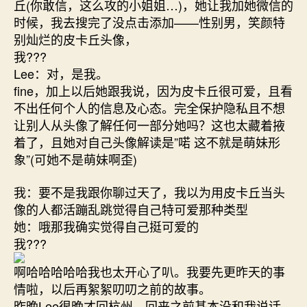
丘(你敢信，这么攻的小姐姐…)，她让我加她微信的
时候，我去搜完了没点击添加——性别男，笑颜特
别灿烂的皮卡丘头像，
我???
Lee：对，是我。
fine，加上以后她跟我说，因为皮卡丘很可爱，且看
不出任何个人的信息及心态。完全保护隐私且不想
让别人从头像了解任何一部分她吗？这也太藏着掖
着了，且她对自己头像解读是”喏 这不就是萌妹形
象”(可她不是萌妹啊歪)
我：要不是我跟你聊过天了，我以为用皮卡丘当头
像的人都活蹦乱跳觉得自己特可爱那种类型
她：哦那我确实觉得自己挺可爱的
我???
啊哈哈哈哈哈我也太开心了叭。我要先更昨天的事
情啦，以后再絮絮叨叨之前的故事。
昨晚Lee很晚才回杭州，回来之前基本没和我说话。