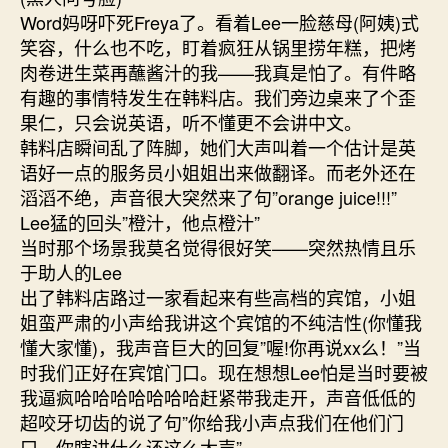
Word妈呀吓死Freya了。看着Lee一脸慈母(阿姨)式
笑容，什么也不吃，盯着疯狂从锅里捞年糕，把烤
肉卷进生菜再蘸酱汁的我——我真是怕了。有件略
有趣的事情特发生在韩料店。我们旁边桌来了个歪
果仁，只会说英语，听不懂更不会讲中文。
韩料店瞬间乱了阵脚，她们大声叫着一个估计是英
语好一点的服务员小姐姐出来做翻译。而老外还在
滔滔不绝，声音很大突然来了句”orange juice!!!”
Lee猛的回头”橙汁，他点橙汁”
当时那个场景我莫名觉得很好笑——突然热情且乐
于助人的Lee
出了韩料店路过一家看起来有些高档的宾馆，小姐
姐蛮严肃的小声给我讲这个宾馆的不纯洁性(你懂我
懂大家懂)，我声音巨大的回复”喔!你再说xx么！”当
时我们正好在宾馆门口。现在想想Lee怕是当时要被
我逼疯哈哈哈哈哈哈哈赶紧带我走开，声音低低的
超咬牙切齿的说了句”你给我小声点我们在他们门
口，你瞎讲什么还这么大声”