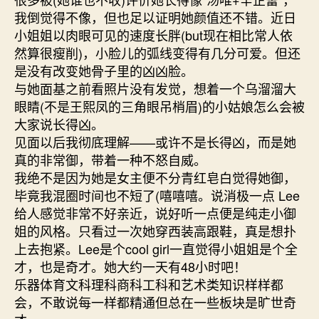
我倒觉得不像，但也足以证明她颜值还不错。近日
小姐姐以肉眼可见的速度长胖(but现在相比常人依
然算很瘦削)，小脸儿的弧线变得有几分可爱。但还
是没有改变她骨子里的凶凶脸。
与她面基之前看照片没有发觉，想着一个乌溜溜大
眼睛(不是王熙凤的三角眼吊梢眉)的小姑娘怎么会被
大家说长得凶。
见面以后我彻底理解——或许不是长得凶，而是她
真的非常御，带着一种不怒自威。
我绝不是因为她是女主便不分青红皂白觉得她御，
毕竟我混圈时间也不短了(嘻嘻嘻。说消极一点 Lee
给人感觉非常不好亲近，说好听一点便是纯走小御
姐的风格。只看过一次她穿西装高跟鞋，真是想扑
上去抱紧。Lee是个cool girl一直觉得小姐姐是个全
才，也是奇才。她大约一天有48小时吧！
乐器体育文科理科商科工科和艺术类知识样样都
会，不敢说每一样都精通但总在一些板块是旷世奇