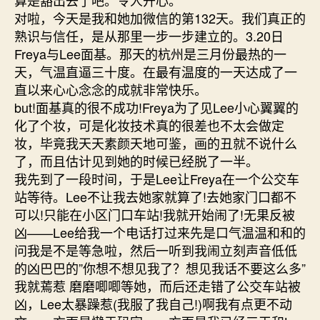
对啦，今天是我和她加微信的第132天。我们真正的
熟识与信任，是从那里一步一步建立的。3.20日
Freya与Lee面基。那天的杭州是三月份最热的一
天，气温直逼三十度。在最有温度的一天达成了一
直以来心心念念的成就非常快乐。
but!面基真的很不成功!Freya为了见Lee小心翼翼的
化了个妆，可是化妆技术真的很差也不太会做定
妆，毕竟我天天素颜天地可鉴，画的丑就不说什么
了，而且估计见到她的时候已经脱了一半。
我先到了一段时间，于是Lee让Freya在一个公交车
站等待。Lee不让我去她家就算了!去她家门口都不
可以!只能在小区门口车站!我就开始闹了!无果反被
凶——Lee给我一个电话打过来先是口气温温和和的
问我是不是等急啦，然后一听到我闹立刻声音低低
的凶巴巴的”你想不想见我了？想见我话不要这么多”
我就蔫惹 磨磨唧唧等她，而后还走错了公交车站被
凶，Lee太暴躁惹(我服了我自己!)啊我有点更不动