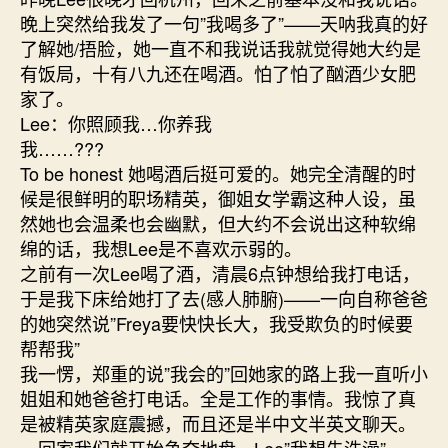
晚上突然给我发了一句”我喝多了”——天呐我真的好
了解她/捂脸，她一直不和我说话我就觉得她大约是
有饭局，十有八九还在喝酒。怕了怕了酗酒少女肥
家了。
Lee：你照顾我…你养我
我……???
To be honest 她喝酒后挺可爱的。她完全清醒的时
候是很鲜明的职场精英，御姐女学霸这种人设，虽
然她也会温柔也会幽默，但大约不会说出这种软绵
绵的话，我想Lee是不喜欢示弱的。
之前有一次Lee喝了酒，清晨6点钟想给我打电话，
于是我下床给她打了去(感人肺腑)——一向自称爸爸
的她突然说”Freya要快快长大，我受欺负的时候要
帮帮我”
我一愣，郑重的说”我会的”回她家的路上我一直听小
姐姐和她爸爸打电话。全是工作的事情。我惊了真
是被精英家庭震撼，而且还是半中文半英文聊天。
一回家我们就开始争夺地盘。Lee”我想先洗澡”