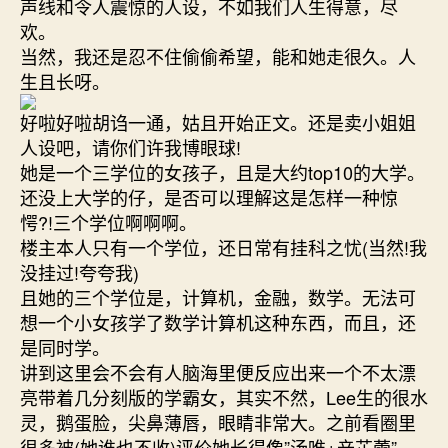
声线和令人震惊的人设，不如我们人生得意，尽
欢。
当然，我还是忍不住偷偷希望，能和她走很久。人
生且长呀。
好啦好啦胡诌一通，姑且开始正文。还是卖小姐姐
人设吧，请你们许我博眼球!
她是一个三学位的女孩子，且是大约top10的大学。
还没上大学的仔，是否可以理解这是怎样一种惊
愕?!三个学位啊啊啊。
楼主本人只有一个学位，还日常有挂科之忧(当然!我
没挂过!夸夸我)
且她的三个学位是，计算机，金融，数学。无法可
想一个小女孩学了数学计算机这种东西，而且，还
是同时学。
讲到这里会不会有人脑海里便反应出来一个不太漂
亮带着几分刻版的学霸女，其实不然，Lee生的很水
灵，鹅蛋脸，尖鼻薄唇，眼睛非常大。之前看圈里
很多被(她谁也不收)评价她长得像”汤唯+辛芷蕾”，