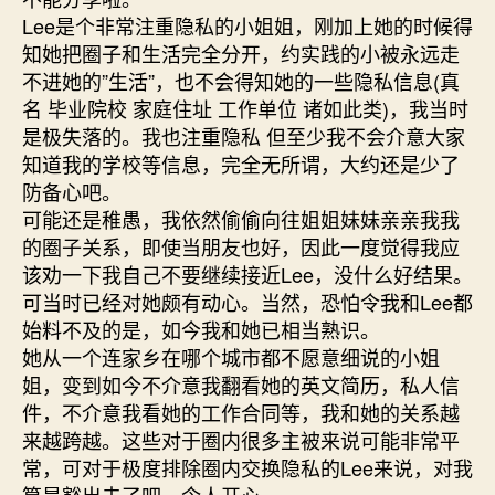
Lee是个非常注重隐私的小姐姐，刚加上她的时候得
知她把圈子和生活完全分开，约实践的小被永远走
不进她的”生活”，也不会得知她的一些隐私信息(真
名 毕业院校 家庭住址 工作单位 诸如此类)，我当时
是极失落的。我也注重隐私 但至少我不会介意大家
知道我的学校等信息，完全无所谓，大约还是少了
防备心吧。
可能还是稚愚，我依然偷偷向往姐姐妹妹亲亲我我
的圈子关系，即使当朋友也好，因此一度觉得我应
该劝一下我自己不要继续接近Lee，没什么好结果。
可当时已经对她颇有动心。当然，恐怕令我和Lee都
始料不及的是，如今我和她已相当熟识。
她从一个连家乡在哪个城市都不愿意细说的小姐
姐，变到如今不介意我翻看她的英文简历，私人信
件，不介意我看她的工作合同等，我和她的关系越
来越跨越。这些对于圈内很多主被来说可能非常平
常，可对于极度排除圈内交换隐私的Lee来说，对我
算是豁出去了吧。令人开心。