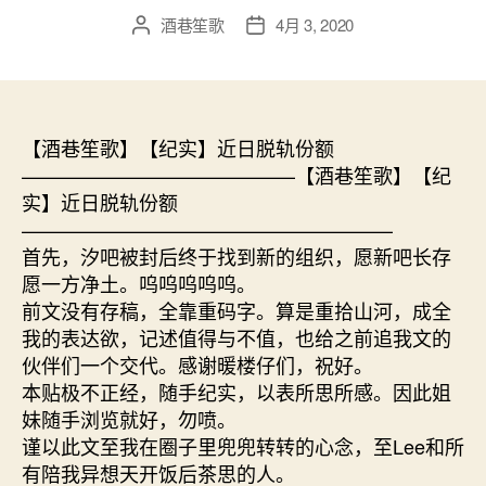
酒巷笙歌
4月 3, 2020
文
发
章
布
作
日
者
期
【酒巷笙歌】【纪实】近日脱轨份额
——————————————【酒巷笙歌】【纪
实】近日脱轨份额
———————————————————
首先，汐吧被封后终于找到新的组织，愿新吧长存
愿一方净土。呜呜呜呜呜。
前文没有存稿，全靠重码字。算是重拾山河，成全
我的表达欲，记述值得与不值，也给之前追我文的
伙伴们一个交代。感谢暖楼仔们，祝好。
本贴极不正经，随手纪实，以表所思所感。因此姐
妹随手浏览就好，勿喷。
谨以此文至我在圈子里兜兜转转的心念，至Lee和所
有陪我异想天开饭后茶思的人。