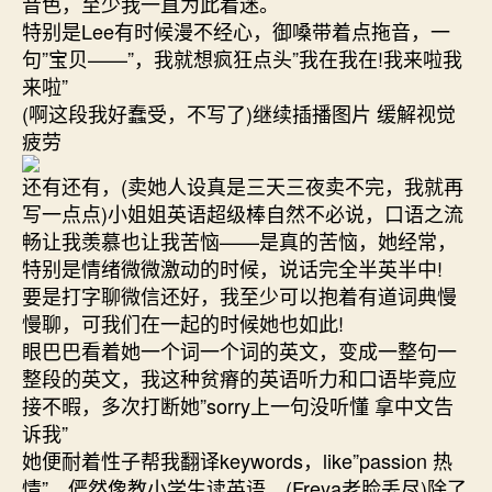
音色，至少我一直为此着迷。
特别是Lee有时候漫不经心，御嗓带着点拖音，一
句”宝贝——”，我就想疯狂点头”我在我在!我来啦我
来啦”
(啊这段我好蠢受，不写了)继续插播图片 缓解视觉
疲劳
还有还有，(卖她人设真是三天三夜卖不完，我就再
写一点点)小姐姐英语超级棒自然不必说，口语之流
畅让我羡慕也让我苦恼——是真的苦恼，她经常，
特别是情绪微微激动的时候，说话完全半英半中!
要是打字聊微信还好，我至少可以抱着有道词典慢
慢聊，可我们在一起的时候她也如此!
眼巴巴看着她一个词一个词的英文，变成一整句一
整段的英文，我这种贫瘠的英语听力和口语毕竟应
接不暇，多次打断她”sorry上一句没听懂 拿中文告
诉我”
她便耐着性子帮我翻译keywords，like”passion 热
情”，俨然像教小学生读英语。(Freya老脸丢尽)除了