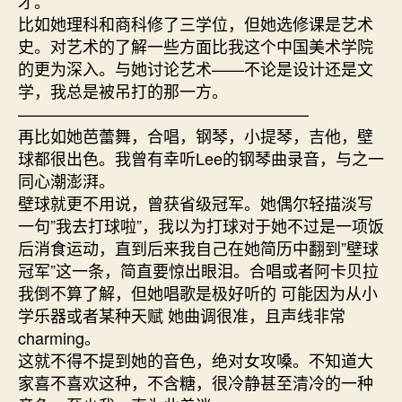
才。
比如她理科和商科修了三学位，但她选修课是艺术
史。对艺术的了解一些方面比我这个中国美术学院
的更为深入。与她讨论艺术——不论是设计还是文
学，我总是被吊打的那一方。
——————————————————
再比如她芭蕾舞，合唱，钢琴，小提琴，吉他，壁
球都很出色。我曾有幸听Lee的钢琴曲录音，与之一
同心潮澎湃。
壁球就更不用说，曾获省级冠军。她偶尔轻描淡写
一句”我去打球啦”，我以为打球对于她不过是一项饭
后消食运动，直到后来我自己在她简历中翻到”壁球
冠军”这一条，简直要惊出眼泪。合唱或者阿卡贝拉
我倒不算了解，但她唱歌是极好听的 可能因为从小
学乐器或者某种天赋 她曲调很准，且声线非常
charming。
这就不得不提到她的音色，绝对女攻嗓。不知道大
家喜不喜欢这种，不含糖，很冷静甚至清冷的一种