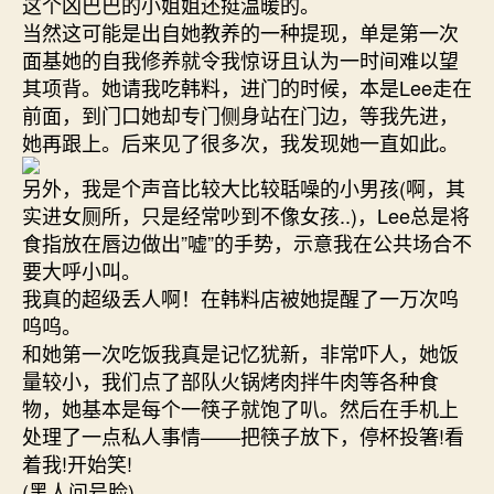
这个凶巴巴的小姐姐还挺温暖的。
当然这可能是出自她教养的一种提现，单是第一次
面基她的自我修养就令我惊讶且认为一时间难以望
其项背。她请我吃韩料，进门的时候，本是Lee走在
前面，到门口她却专门侧身站在门边，等我先进，
她再跟上。后来见了很多次，我发现她一直如此。
另外，我是个声音比较大比较聒噪的小男孩(啊，其
实进女厕所，只是经常吵到不像女孩..)，Lee总是将
食指放在唇边做出”嘘”的手势，示意我在公共场合不
要大呼小叫。
我真的超级丢人啊！在韩料店被她提醒了一万次呜
呜呜。
和她第一次吃饭我真是记忆犹新，非常吓人，她饭
量较小，我们点了部队火锅烤肉拌牛肉等各种食
物，她基本是每个一筷子就饱了叭。然后在手机上
处理了一点私人事情——把筷子放下，停杯投箸!看
着我!开始笑!
(黑人问号脸)