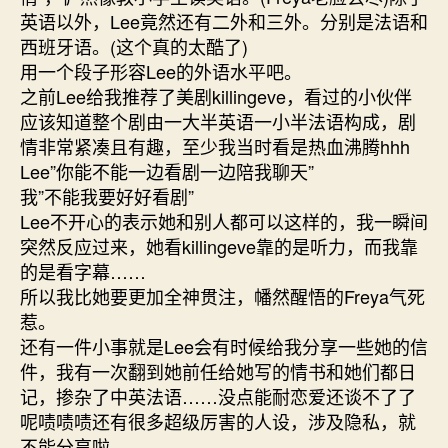
英语以外，Lee竟然还有二外和三外。分别是法语和
西班牙语。(这个真的太酷了)
用一个段子形容Lee的外语水平吧。
之前Lee给我推荐了美剧killingeve，看过的小伙伴
应该知道整个剧由一大半英语一小半法语构成，剧
情非常紧凑且有趣，至少我当时看是热血沸腾hhh
Lee”你能不能一边看剧一边陪我聊天”
我”不能我要好好看剧”
Lee不开心的表示她和别人都可以这样的，我一瞬间
突然反应过来，她看killingeve靠的是听力，而我靠
的是看字幕……
所以我比她要更加全神贯注，幡然醒悟的Freya气死
惹。
还有一件小事就是Lee会有时候给我分享一些她的信
件，我有一次翻到她前任给她写的情书和她们都日
记，掺杂了中英法语……没点能耐恋爱还谈不了了
呢啧啧啧还有很多超级厉害的人设，涉及隐私，就
不能分享啦。