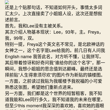
还是上个贴那句话，不知道如何开头，事情太多词
汇太少。上次直接卖了小姐姐人设，这次还是想叙
述前言。
首先，我和Lee没有主被关系。
其次介绍人物基本现状：Lee，93年，主。Freya，
我，99年，双。
特别一提，Freya这个英文名不常见，是北欧神话的
女神之一，这个名字是Lee给我的。前几日有人问我
English name 我答此名，对方听不懂，让我拼写。
其后带着惊讶和好奇问我”谁给你的这个名字”，那一
瞬间，我想小姐姐的思念值到达巅峰。最终还是选
择前贴”人生得意须尽欢”的图片作为新贴的镇楼图。
一方面，之前读过我贴为我暖楼予我祝福的小可爱
熟悉这张图，希望她们重新点进来。
另一方面，我们都是这个世界的短暂租客，我不知
道我能和Lee同行多久，我不知道我的未来在哪里，
但至少this moment我深深的喜欢她，喜欢她的眉眼