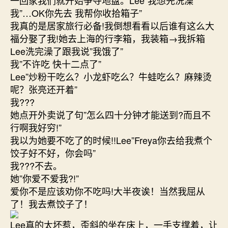
我”…OK你先去 我帮你收拾箱子”
我真的是居家旅行必备!我倒想看看以后谁有这么大
福分娶了我!她去上海的行李箱，我装箱→我拆箱
Lee洗完澡了跟我说”我饿了”
我”不许吃 快十二点了”
Lee”炒粉干吃么？小龙虾吃么？牛蛙吃么？麻辣烫
呢？张亮还开着”
我???
她点开外卖说了句”怎么四十分钟才能送到?而且不
行啊我好穷!”
我以为她要不吃了的时候!!Lee”Freya你去给我煮个
饺子好不好，你会吗”
我???不去。
她”你爱不爱我?!”
爱你不是应该劝你不吃吗!大半夜诶！当然我屈从
了！我去煮饺子了！
Lee真的太坏惹，歪斜的坐在床上，一手支撑着，让