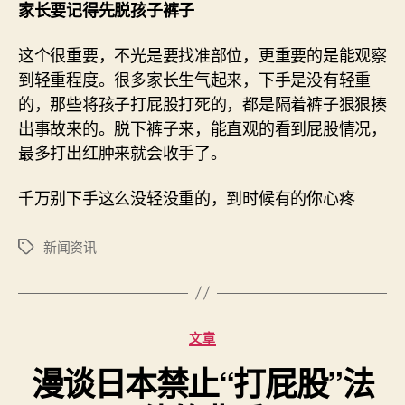
家长要记得先脱孩子裤子
这个很重要，不光是要找准部位，更重要的是能观察
到轻重程度。很多家长生气起来，下手是没有轻重
的，那些将孩子打屁股打死的，都是隔着裤子狠狠揍
出事故来的。脱下裤子来，能直观的看到屁股情况，
最多打出红肿来就会收手了。
千万别下手这么没轻没重的，到时候有的你心疼
新闻资讯
标
签
分
文章
类
漫谈日本禁止“打屁股”法