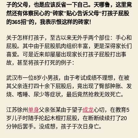
子的父母，也是应该反省一下自己。天哪鲁，这里竟
然还有体察民心的“砖家”贴心告诉父母“打孩子屁股
的365招”的，我表示恨这样的砖家！
关于怎样打孩子，至古以来无外乎两个部位：手心和
屁股。其中由于屁股肌肉组织丰富，更是深得家长们
喜爱。可是近来却屡屡出现家长打孩子屁股打出事
故，甚至将孩子打死的例子：
武汉市一位8岁小男孩，由于考试成绩不理想，在被
其父亲连打四十余下屁股后，竟出现了臀部肿胀、发
烧、嗜睡、尿少等症状，最后竟然抢救无效死亡。
江苏徐州
单身
父亲张某由于望子
成龙
心切，在教育5
岁儿子时随手抡起木棍打屁股，在断断续续打了20
分钟后罢手。没成想，孩子于次日身亡。