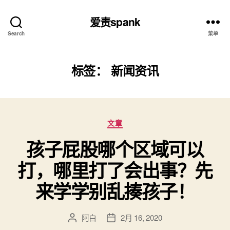
爱责spank
Search
菜单
标签：
新闻资讯
分
文章
类
孩子屁股哪个区域可以
打，哪里打了会出事？先
来学学别乱揍孩子！
阿白
2月 16, 2020
文
发
章
布