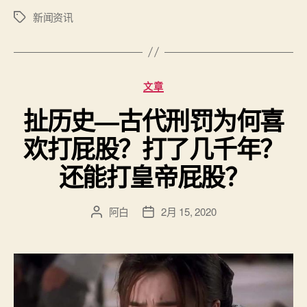
新闻资讯
标
签
分
文章
类
扯历史—古代刑罚为何喜
欢打屁股？打了几千年？
还能打皇帝屁股？
阿白
2月 15, 2020
文
发
章
布
作
日
者
期