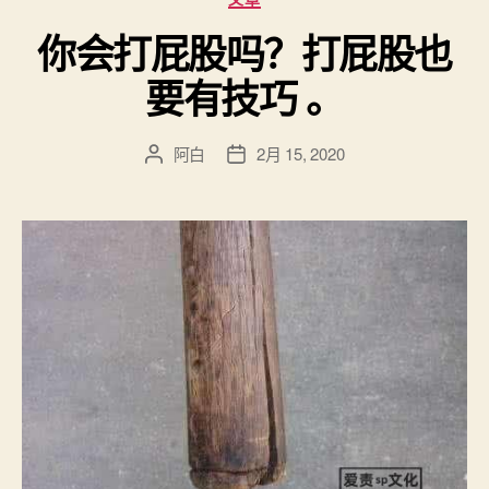
类
你会打屁股吗？打屁股也
要有技巧 。
阿白
2月 15, 2020
文
发
章
布
作
日
者
期