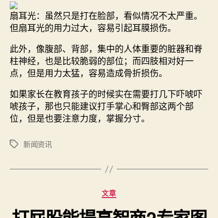
扇耳光
：虽然只是打在脸部，看似情况不太严重。
但扇耳光的用力过大，容易引起耳膜损伤。
此外，像腹部、背部，集中的人体重要的脏器和脊
柱神经，也是比较脆弱的部位；而四肢相对好一
点，但是用力太猛，容易造成骨折损伤。
如果家长在教育孩子的时候实在需要打几下吓唬吓
唬孩子，那也只能建议打手掌心和臀部这两个部
位，但是也要注意力度，掌握分寸。
新闻资讯
标
签
分
文章
类
打屁股能提高智商?专家图