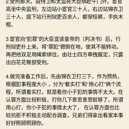
2.受刑那天，由侍卫和太监将大臣绑赴午门外，宦官
高坐中央监刑，左边站小宦官三十人，右边站锦衣卫
三十人，庭下站行刑狱吏百余人，都穿短裤，手执木
棍。
3.宦官向“犯罪”的大臣宣读皇帝的（判决书）后，行
刑狱吏扑上来，将“罪犯”摁倒在地，使其不能转动。
再把他双足用绳索绑住，由壮士四方牵拽握定，只露
出白花花臀部受刑。
4.做完准备工作后，先由锦衣卫打三下，作为预热，
根据犯事程度大小 ，分为“着实打”和“用心打”俩个流
程，所谓着实打，就是看你小子犯的事情不太大，在
认罪方面比较积极，打你几下意思意思就够了。所谓
用心打，你小子犯的事情太大了， 在认罪方面也比
较抗拒不积极主动配合调查，兄弟们得拿出看家本事
好好照顾照顾你。