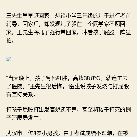
作
日
者
期
王先生早早赶回家，想给小学三年级的儿子进行考前
辅导。回家后，却发现儿子躲在一个同学家不愿回
家。王先生将儿子强行带回家，冲着孩子屁股一阵猛
拍。
“当天晚上，孩子臀部红肿，高烧38.8℃，就连忙去
了医院。”王先生很后悔，“医生说孩子发烧与打屁股
有直接关系。”
打孩子屁股打出发高烧还不算，甚至将孩子打死的例
子还屡屡发生。
武汉市一位8岁小男孩，由于考试成绩不理想，在被