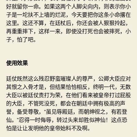
好就留你一命。如果这两个人脚尖向内，则表示你小
子是一坨扶不上墙的烂泥，今天要把你这条小命撂在
这里。这还不算，在廷杖后，你还会被人狠狠拎起，
再重重摔下，这样一来，即使没打死也会被摔死，小
子，怕了吧。
使用效果
廷仗既然这么残忍野蛮璀璨人的尊严，公卿大臣应对
其恨之入骨才是，但结果恰恰相反，终明一代，无数
大臣以被廷仗责打为荣，在他们看来被皇帝打过屁股
的大臣，不管死没死，都会在朝廷中拥有极高的声
誉，备受尊敬，“虽见辱殿廷，而朝绅视之，有若登
仙。”忍得一时侮辱，转过头来却胜似神仙！这点恐
怕是让让发明他的皇帝始料不及啊。