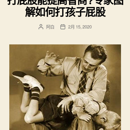
解如何打孩子屁股
阿白
2月 15, 2020
文
发
章
布
作
日
者
期