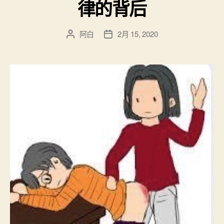
律的背后
阿白
2月 15, 2020
文
发
章
布
作
日
者
期