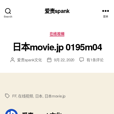
爱责spank
Search
菜单
分
在线视频
类
日本movie.jp 0195m04
日
爱责spank文化
9月 22, 2020
有1条评论
文
发
本
章
布
movie.jp
作
日
0195m04
者
期
FF
,
在线视频
,
日本
,
日本movie.jp
标
签