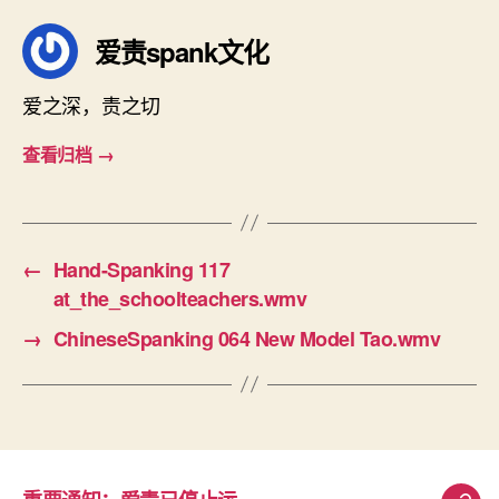
爱责spank文化
爱之深，责之切
查看归档
→
←
Hand-Spanking 117
at_the_schoolteachers.wmv
→
ChineseSpanking 064 New Model Tao.wmv