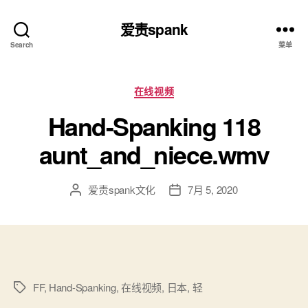
爱责spank
Search
菜单
分
在线视频
类
Hand-Spanking 118
aunt_and_niece.wmv
爱责spank文化
7月 5, 2020
文
发
章
布
作
日
者
期
FF
,
Hand-Spanking
,
在线视频
,
日本
,
轻
标
签