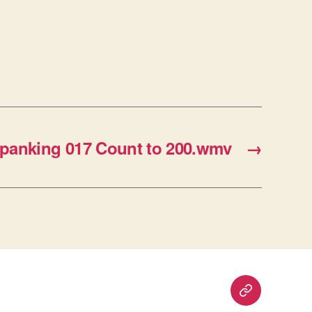
anking 017 Count to 200.wmv
→
重