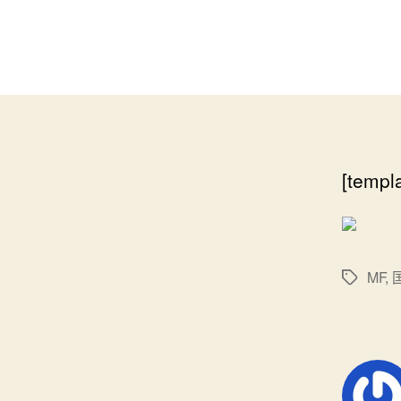
[templ
MF
,
标
签