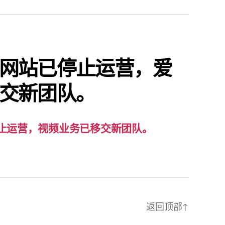
要
通
知：
爱
责
网站已停止运营，爱
已
交新团队。
停
止
运
营，
止运营，视频业务已移交新团队。
视
频
业
务
已
返回顶部
↑
移
交