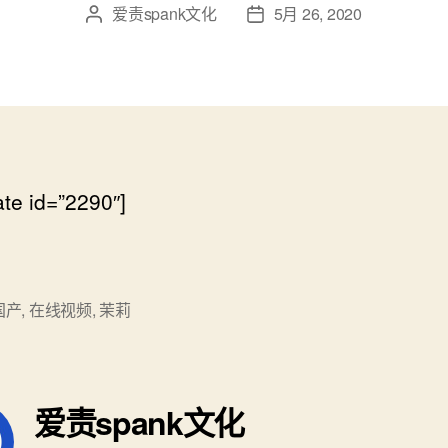
爱责spank文化
5月 26, 2020
文
发
章
布
作
日
者
期
ate id=”2290″]
国产
,
在线视频
,
茉莉
爱责spank文化