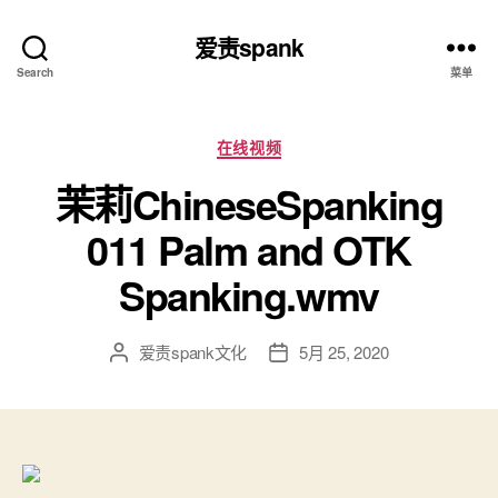
爱责spank
Search
菜单
分
在线视频
类
茉莉ChineseSpanking
011 Palm and OTK
Spanking.wmv
爱责spank文化
5月 25, 2020
文
发
章
布
作
日
者
期