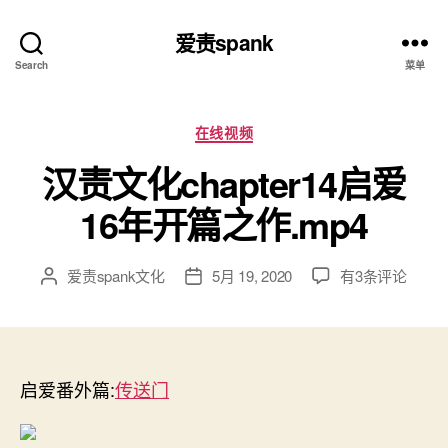
爱责spank
Search
菜单
分
在线视频
类
汉责文化chapter14启爱
16年开篇之作.mp4
汉
爱责spank文化
5月 19, 2020
有3条评论
文
发
责
章
布
文
作
日
化
者
期
chapter14
启
启爱番外篇:
传送门
爱
16