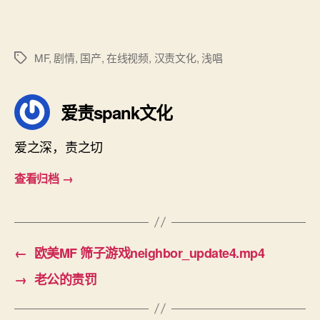
年
开
篇
之
MF
,
剧情
,
国产
,
在线视频
,
汉责文化
,
浅唱
标
作.mp4
签
爱责spank文化
爱之深，责之切
查看归档
→
←
欧美MF 筛子游戏neighbor_update4.mp4
→
老公的责罚