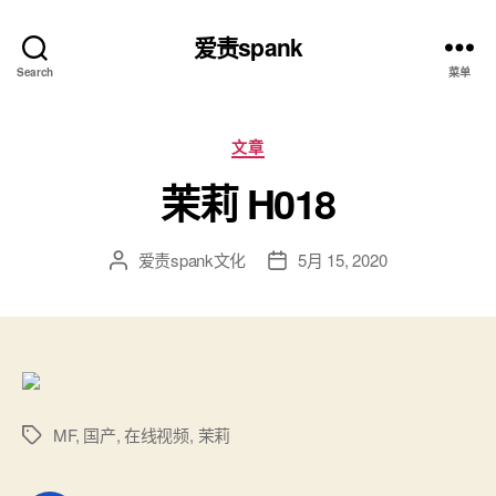
爱责spank
Search
菜单
分
文章
类
茉莉 H018
爱责spank文化
5月 15, 2020
文
发
章
布
作
日
者
期
MF
,
国产
,
在线视频
,
茉莉
标
签