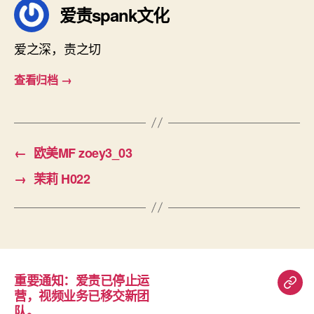
爱责spank文化
爱之深，责之切
查看归档
→
←
欧美MF zoey3_03
→
茉莉 H022
重要通知：爱责已停止运
重
营，视频业务已移交新团
要
队。