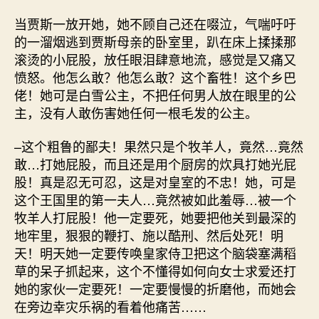
当贾斯一放开她，她不顾自己还在啜泣，气喘吁吁
的一溜烟逃到贾斯母亲的卧室里，趴在床上揉揉那
滚烫的小屁股，放任眼泪肆意地流，感觉是又痛又
愤怒。他怎么敢？他怎么敢？这个畜牲！这个乡巴
佬！她可是白雪公主，不把任何男人放在眼里的公
主，没有人敢伤害她任何一根毛发的公主。
–这个粗鲁的鄙夫！果然只是个牧羊人，竟然…竟然
敢…打她屁股，而且还是用个厨房的炊具打她光屁
股！真是忍无可忍，这是对皇室的不忠！她，可是
这个王国里的第一夫人…竟然被如此羞辱…被一个
牧羊人打屁股！他一定要死，她要把他关到最深的
地牢里，狠狠的鞭打、施以酷刑、然后处死！明
天！明天她一定要传唤皇家侍卫把这个脑袋塞满稻
草的呆子抓起来，这个不懂得如何向女士求爱还打
她的家伙一定要死！一定要慢慢的折磨他，而她会
在旁边幸灾乐祸的看着他痛苦……