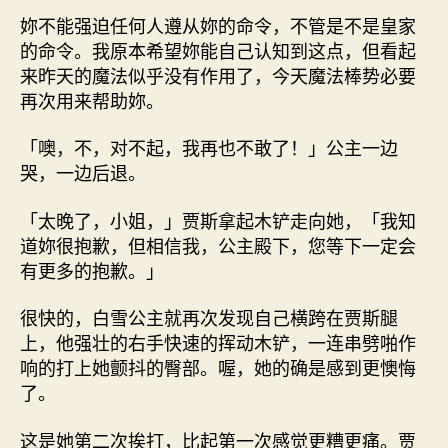
妳不能强迫任何人遵从妳的命令，不管是不是皇家
的命令。我原本希望妳能自己认知到这点，但看起
来昨天的魔法似乎没有作用了，今天魔法棒势必要
再次用来帮助妳。
「噢，不，对不起，我再也不敢了！」公主一边
哭，一边后退。
「太晚了，小姐，」贾斯拿起木铲走向她，「我知
道妳很抱歉，但相信我，公主殿下，您等下一定会
有更多的抱歉。」
很快的，白雪公主就再次发现自己横跨在贾斯腿
上，他强壮的右手快速的挥动木铲，一连串劈啪作
响的打上她颤抖的臀部。喔，她的确是感到更懊悔
了。
这是她第二次挨打，比起第一次感觉更糟更痛。贾