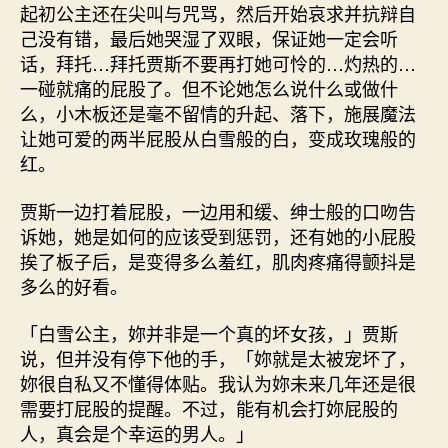
起初公主还在尖叫与咒骂，然后开始哀求并抗辩自
己没有错，最后她哭湿了双眼，保证她一定会听
话，拜托…拜托贾斯不要再打她可怜的…灼热的…
一碰就痛的屁股了。但不论她怎么说什么或做什
么，小木板还是毫不留情的升起、落下，施展魔法
让她可爱的两半屁股从白雪般的白，变成玫瑰般的
红。
贾斯一边打着屁股，一边用和缓、绅士般的口吻告
诉她，她是如何的应该受到惩罚，还有她的小屁股
挨了板子后，是变得多么羞红，肌肉疼痛得颤抖是
多么的好看。
「白雪公主，妳并非是一个真的坏女孩，」贾斯
说，但并没有停下他的手，「妳就是太被宠坏了，
妳很自私又不懂得体贴。我认为妳未来几年还是很
需要打屁股的提醒。不过，能有机会打妳屁股的
人，真会是个幸运的男人。」