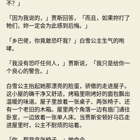
不？」
「因为我说的，」贾斯回答，「而且，如果妳打了
牠们，妳一定会为此感到后悔。」
「乡巴佬，你竟敢恐吓我？」白雪公主生气的咆
哮。
「我没有恐吓任何人，」贾斯说，「我只是给你一
个良心的警告。」
白雪公主抬起她那漂亮的脸蛋，骄傲的走进屋子。
这小屋的确干净又舒适，烤箱里刚烤好的面包飘出
温暖的味道。屋子里放着一张桌子、两张椅子、还
有一个老旧的木箱。屋里两个角落一边有扇门通往
卧室，一边放着一张单人床。当贾斯安顿好马匹走
进屋里时，公主不耐烦的站着。
「你，帮我拿张椅子。」她命令