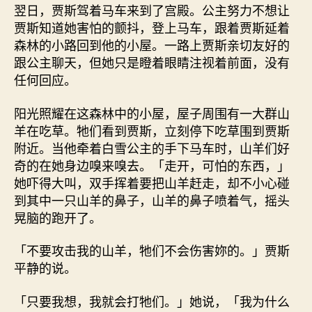
翌日，贾斯驾着马车来到了宫殿。公主努力不想让
贾斯知道她害怕的颤抖，登上马车，跟着贾斯延着
森林的小路回到他的小屋。一路上贾斯亲切友好的
跟公主聊天，但她只是瞪着眼睛注视着前面，没有
任何回应。
阳光照耀在这森林中的小屋，屋子周围有一大群山
羊在吃草。牠们看到贾斯，立刻停下吃草围到贾斯
附近。当他牵着白雪公主的手下马车时，山羊们好
奇的在她身边嗅来嗅去。「走开，可怕的东西，」
她吓得大叫，双手挥着要把山羊赶走，却不小心碰
到其中一只山羊的鼻子，山羊的鼻子喷着气，摇头
晃脑的跑开了。
「不要攻击我的山羊，牠们不会伤害妳的。」贾斯
平静的说。
「只要我想，我就会打牠们。」她说，「我为什么