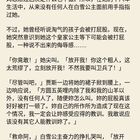
生活中，从来没有任何人在白雪公主面前用手指指
过她。
不过，她曾经听说淘气的孩子会被打屁股。现在，
她突然意识到她这个皇家公主等下可能会被打屁
股，一种说不出来的侮辱感…….
「你竟敢！」她尖叫。「放开我！你这个粗人，这
太荒缪了，立刻放开我！不然我要叫卫兵了！」
「尽管叫吧，」贾斯一边将她的裙子掀到腰上，一
边响应说，「方圆五英哩内除了我和我的山羊以
外，没有任何人了，随便妳怎么叫。妳的屁股真该
好好被打一顿了。妳自己的所作所为造成了现在这
个情况，我一定会让妳感受应得的教训。我敢说应
该没有其它人能教训妳了。」
「救命阿，」白雪公主奋力的挣扎哭叫，「放开