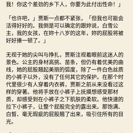
我！你这个差劲的乡下人，你要为此付出性命！」
「也许吧，」贾斯一点都不紧张，「但我也可能会
活得好好的。我倒是可以确定的跟妳说，白雪公
主，我的女孩，在妳十八岁的这年，妳的屁股将被
好好揍一顿了。」
无视于她的尖叫与挣扎，贾斯注视着眼前这迷人的
景色。公主的身材高挑、苗条，但仍有着优美的曲
线，她的屁股翘起美丽的弧度，除了一件白色丝质
的小裤子以外，没有了任何其它的保护。在那个时
代里很少有人穿着内衣裤，贾斯之前从来没看过这
样的穿著。他将手放在小裤子上抚摸想感受那材
质，却感受到在小裤子之下肌肤的柔软。他快速的
拉下小裤子，让整个屁股完全的露出来。那饱满、
白皙、毫无瑕疵的屁股翘了出来，吸引住所有的目
光。