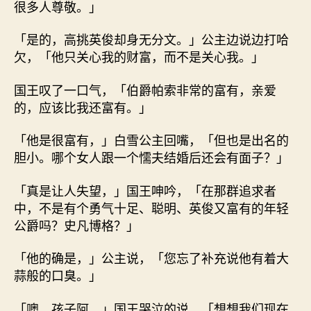
很多人尊敬。」
「是的，高挑英俊却身无分文。」公主边说边打哈
欠，「他只关心我的财富，而不是关心我。」
国王叹了一口气，「伯爵帕索非常的富有，亲爱
的，应该比我还富有。」
「他是很富有，」白雪公主回嘴，「但也是出名的
胆小。哪个女人跟一个懦夫结婚后还会有面子？」
「真是让人失望，」国王呻吟，「在那群追求者
中，不是有个勇气十足、聪明、英俊又富有的年轻
公爵吗？史凡博格？」
「他的确是，」公主说，「您忘了补充说他有着大
蒜般的口臭。」
「噢，孩子阿，」国王哭泣的说，「想想我们现在