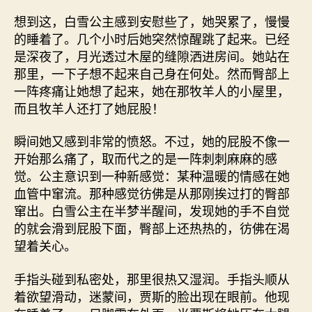
想到这，白雪公主感到安慰些了，她哭累了，慢慢
的睡着了。几个小时后她突然惊醒跳了起来。已经
是深夜了，月光透过木屋的缝隙洒进房间。她站在
那里，一下子想不起来自己身在何处。然而臀部上
一阵疼痛让她想了起来，她在那牧羊人的小屋里，
而且牧羊人还打了她屁股！
瞬间她又感到非常的愤怒。不过，她的屁股不像一
开始那么痛了，取而代之的是一阵刺刺麻麻的感
觉。公主意识到一种新感觉：某种温暖的情感在她
血管中窜流。那种感觉彷佛是从那刚挨过打的臀部
窜出。白雪公主在半梦半醒间，发现她的手不自觉
的就会滑到屁股下面，臀部上还热热的，彷佛在渴
望着关心。
手指头碰到私密处，那里很热又湿润。手指头顺从
着欲望滑动，迷蒙间，贾斯的脸出现在眼前。他现