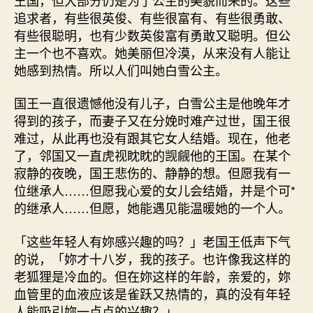
追求者，有些很英俊、有些很富有、有些很勇敢、
有些很聪明，也有少数英俊富有勇敢又聪明。但公
主一个也不喜欢。她美丽但冷漠，从来没有人能让
她感到热情。所以人们叫她白雪公主。
国王一直很遗憾他没有儿子，白雪公主是他晚年才
得到的孩子，而妻子又在分娩时难产过世，国王很
难过，从此再也没有跟其它女人结婚。现在，他老
了，邻国又一直虎视眈眈的觊觎他的王国。在某个
寂静的夜晚，国王悲伤的、静静的想。但愿我有一
位继承人……但愿我心爱的女儿会结婚，并是个可*
的继承人……但愿，她能遇见能温暖她的一个人。
「这些年轻人有妳感兴趣的吗？」老国王低声下气
的说，「妳才十八岁，我的孩子。也许像我这样的
老狐狸是冷血的。但在妳这样的年龄，亲爱的，妳
血管里的血液应该是雀跃又热情的，真的没有年轻
人能吸引妳一点点的兴趣？」