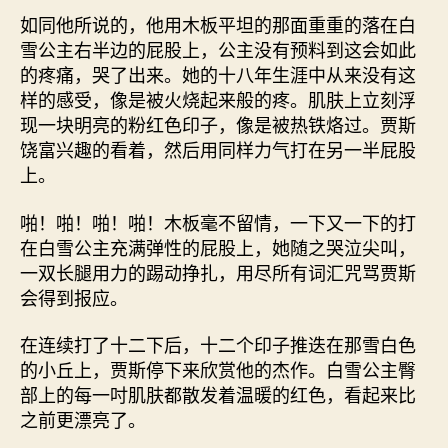
如同他所说的，他用木板平坦的那面重重的落在白
雪公主右半边的屁股上，公主没有预料到这会如此
的疼痛，哭了出来。她的十八年生涯中从来没有这
样的感受，像是被火烧起来般的疼。肌肤上立刻浮
现一块明亮的粉红色印子，像是被热铁烙过。贾斯
饶富兴趣的看着，然后用同样力气打在另一半屁股
上。
啪！啪！啪！啪！木板毫不留情，一下又一下的打
在白雪公主充满弹性的屁股上，她随之哭泣尖叫，
一双长腿用力的踢动挣扎，用尽所有词汇咒骂贾斯
会得到报应。
在连续打了十二下后，十二个印子推迭在那雪白色
的小丘上，贾斯停下来欣赏他的杰作。白雪公主臀
部上的每一吋肌肤都散发着温暖的红色，看起来比
之前更漂亮了。