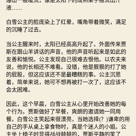
液……
白雪公主的脸庞染上了红晕，嘴角带着微笑，满足
的沉睡了过去。
当公主醒来时，太阳已经高高升起了。外面传来贾
斯在跟山羊讲话的声音，他的声音听起来是如此的
友善和愉悦。公主发现自己很难去恨他。以农夫来
说，他的长相还不难看。没错，他是狠狠的打了她
的屁股，但这应该还不是最糟糕的事。公主沉思
着，简单来说，她可不想再被打一次了，这应该不
会太困难。
因此，这个早晨，白雪公主从心里开始改善她的每
个行为。贾斯做好了早餐，爽朗的邀请她一同用
餐。白雪公主笑起来很漂亮，当她选择(？)谦卑的用
自己的手从桌上拿食物时，真是个迷人的小姐。公
主坐上椅子时显得战战兢兢的，贾斯平静的笑了