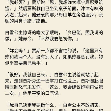
「我必须？」贾斯说「恩，我想妳大概宁愿忍受饥
饿。」然后贾斯就自己坐到桌子前面，津津有味的
大吃了起来，他最爱的那只母山羊在旁边漫步，亲
昵的用鼻子蹭了蹭他。
白雪公主惊讶的瞪大了眼睛，「乡巴佬，照我说的
做。」她命令，「不然我要惩罚你。」
「妳会吗？」贾斯一点都不害怕的说，「这里只有
妳和我两个人，没有别人了，如果妳要惩罚我，妳
似乎需要自己动手。」
「很好，我就自己来，」白雪公主说着就站了起
来，走到贾斯旁边一巴掌打在他脸上。贾斯瞇起眼
睛压制怒气未发作，「这么，我会建议妳别再做第
二次。」他用平稳的口气说。
「我自己决定我要做什么，」白雪公主不改初衷，
「我才不会受乡巴佬威胁。现在，照我说的做，服