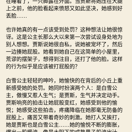
在睡着了，一只脚露在外面。当贾斯将她压在大腿
上之前，他的脸看起来愤怒又如此坚决，她感到好
丢脸……
也许她真的有一点该受到处罚？这种想法让她很惊
讶。这是公主长那么大以来第一次尝试设身处地为
别人想想。贾斯说她很自私，说她被宠坏了，然后
一边揍她屁股。她看到她自己在这简单的小屋里，
荒谬的摆架子，想得到注目，还打了他的脸。这样
的行为似乎是应该被打屁股的？
白雪公主轻轻的呻吟，她愉快的在背后的小丘上重
新感受她的处罚。她同时扮演两个人：是白雪公
主，傲慢又惹人生气；是贾斯，生气并决定动手。
贾斯响亮的拍击让她屁股变红，她感受到他的愉
悦；她感受这些拍击，疼痛降临在她那毫无防备的
屁股上，痛苦又带着奇妙的刺激。她打人又挨打，
她是贾斯也是白雪公主……她的愉悦不断的膨胀，
爆出一股暖流，像是太阳下的成熟果子般流出汁