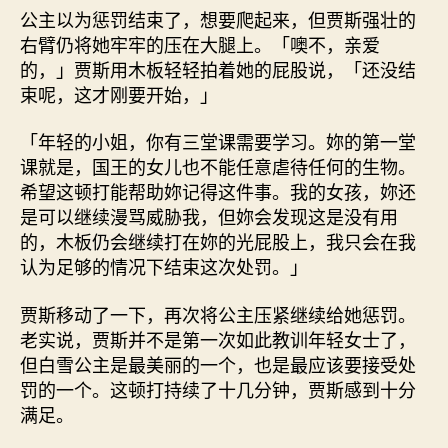
公主以为惩罚结束了，想要爬起来，但贾斯强壮的
右臂仍将她牢牢的压在大腿上。「噢不，亲爱
的，」贾斯用木板轻轻拍着她的屁股说，「还没结
束呢，这才刚要开始，」
「年轻的小姐，你有三堂课需要学习。妳的第一堂
课就是，国王的女儿也不能任意虐待任何的生物。
希望这顿打能帮助妳记得这件事。我的女孩，妳还
是可以继续漫骂威胁我，但妳会发现这是没有用
的，木板仍会继续打在妳的光屁股上，我只会在我
认为足够的情况下结束这次处罚。」
贾斯移动了一下，再次将公主压紧继续给她惩罚。
老实说，贾斯并不是第一次如此教训年轻女士了，
但白雪公主是最美丽的一个，也是最应该要接受处
罚的一个。这顿打持续了十几分钟，贾斯感到十分
满足。