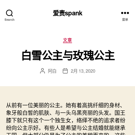
爱责spank
Search
菜单
分
文章
类
白雪公主与玫瑰公主
阿白
2月 13, 2020
文
发
章
布
作
日
者
期
从前有一位美丽的公主。她有着高挑纤细的身材、
象牙般白皙的肌肤、与一头乌黑亮丽的头发。国王
膝下就只有这个一个独生女，络绎不绝的追求者纷
纷向公主示好。有些人是希望与公主结婚就能继承
王国，但大部分仍是为了公主的美貌而来的。这些