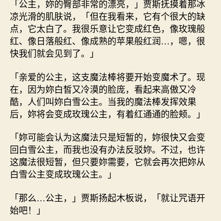
「公主，妳的臀部非常的漂亮，」贾斯抚摸着那冰
凉光滑的肌肤说，「但在我看来，它有个很大的缺
点，它太白了。我很乐意让它变成红色，像玫瑰般
红、像日落般红、像成熟的苹果般红润…，嗯，很
快我们就会见到了。」
「亲爱的公主，这支魔法棒将要开始变魔术了。现
在，因为妳白皙又冷漠的脸庞，看起来高傲又冷
酷，人们叫妳白雪公主。当我的魔法棒发挥效果
后，妳将会变成玫瑰公主，有着红通通的脸颊。」
「妳可能会认为这魔法只是短暂的，妳很快又会变
回白雪公主，而我也没有办法反驳妳。不过，也许
这魔法很短暂，但只要妳需要，它就会再次把妳从
白雪公主变成玫瑰公主。」
「那么…公主，」贾斯扬起木板说，「就让咒语开
始吧！」