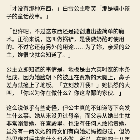
「才没有那种东西，」白雪公主嘲笑「那是骗小孩
子的童话故事。」
「也许吧，不过这东西还是能创造出些简单的魔
术。正确来说，这叫做锅铲，是我做奶酪时使用
的。不过它还有另外的用途……为了妳，亲爱的公
主，妳很快就会知道了。」
公主立即知道的事情是，地板是由六英吋宽的木条
组成，因为她脸朝下的被压在贾斯的大腿上，鼻子
差点就撞上了地板。「立刻放开我！」她愤怒的大
叫，「你以为你在做什么？你这卑鄙的家伙。」
这么说似乎有些奇怪，但公主真的不知道等下会发
生什么事。她从来没见过母亲，而父亲从她出生就
非常溺爱她。在宫殿里，也没有任何人敢指责她。
虽然有一两次她的侍女们有向她奶妈抱怨过，但奶
妈思虑过后决定什么也不做。所以，在她的十八年