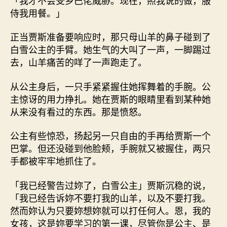
侍我用餐。」
正当贾斯准备要响应时，那只母山羊的鼻子碰到了
白雪公主的手臂。她生气的大叫了一声，一脚踢过
去，山羊痛苦的咩了一声跑走了。
从公主身后，一只手紧紧握住她挥舞着的手腕。公
主惊讶的用力挣扎。她在贾斯的眼睛里看到某种她
从来没有看过的东西。那是愤怒。
公主有些惊恐，扬起另一只自由的手再给贾斯一个
巴掌。但还没碰到他脸颊，手腕就又被握住，两只
手都被牢牢地抓住了。
「我已经警告过妳了，白雪公主」贾斯沉稳的说，
「我已经告诉妳不要打我的山羊，以及不要打我。
然而妳认为只要妳想妳就可以打任何人。恩，我的
女孩，这是妳要学习的第一课，尽管你是公主、是