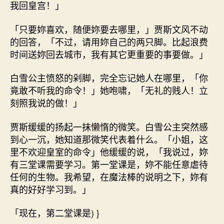
我回皇宫！」
「只要妳喜欢，随便妳要去哪里，」贾斯文风不动
的回答，「不过，请用妳自己的两只脚。比起浪费
时间送妳回去城市，我有其它更重要的事要做。」
白雪公主愤怒的剁脚，完全忘记她人在哪里，「你
竟敢不听我的命令！」她咆啸，「无礼的贱人！立
刻照我说的做！」
贾斯缓缓的扬起一抹懒惰的微笑。白雪公主突然感
到心一沉，她知道那微笑代表着什么。「小姐，这
里不欢迎皇室的命令」他缓缓的说，「我说过，妳
有三堂课需要学习。第一堂课是，妳不能任意虐待
任何的生物。我希望，在魔法棒的说明之下，妳有
真的好好学习到。」
「现在，第二堂课是) }