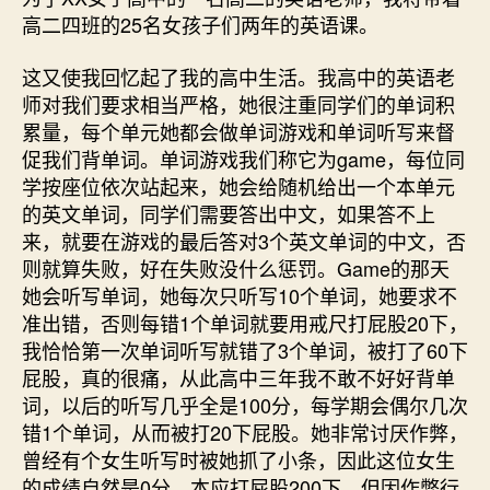
高二四班的25名女孩子们两年的英语课。
这又使我回忆起了我的高中生活。我高中的英语老
师对我们要求相当严格，她很注重同学们的单词积
累量，每个单元她都会做单词游戏和单词听写来督
促我们背单词。单词游戏我们称它为game，每位同
学按座位依次站起来，她会给随机给出一个本单元
的英文单词，同学们需要答出中文，如果答不上
来，就要在游戏的最后答对3个英文单词的中文，否
则就算失败，好在失败没什么惩罚。Game的那天
她会听写单词，她每次只听写10个单词，她要求不
准出错，否则每错1个单词就要用戒尺打屁股20下，
我恰恰第一次单词听写就错了3个单词，被打了60下
屁股，真的很痛，从此高中三年我不敢不好好背单
词，以后的听写几乎全是100分，每学期会偶尔几次
错1个单词，从而被打20下屁股。她非常讨厌作弊，
曾经有个女生听写时被她抓了小条，因此这位女生
的成绩自然是0分，本应打屁股200下，但因作弊行