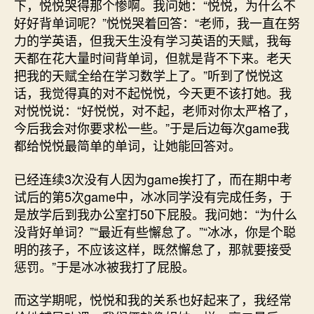
下，悦悦哭得那个惨啊。我问她：“悦悦，为什么不
好好背单词呢？”悦悦哭着回答：“老师，我一直在努
力的学英语，但我天生没有学习英语的天赋，我每
天都在花大量时间背单词，但就是背不下来。老天
把我的天赋全给在学习数学上了。”听到了悦悦这
话，我觉得真的对不起悦悦，今天更不该打她。我
对悦悦说：“好悦悦，对不起，老师对你太严格了，
今后我会对你要求松一些。”于是后边每次game我
都给悦悦最简单的单词，让她能回答对。
已经连续3次没有人因为game挨打了，而在期中考
试后的第5次game中，冰冰同学没有完成任务，于
是放学后到我办公室打50下屁股。我问她：“为什么
没背好单词？”“最近有些懈怠了。”“冰冰，你是个聪
明的孩子，不应该这样，既然懈怠了，那就要接受
惩罚。”于是冰冰被我打了屁股。
而这学期呢，悦悦和我的关系也好起来了，我经常