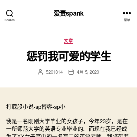
爱责spank
Search
菜单
分
文章
类
惩罚我可爱的学生
5201314
4月 5, 2020
文
发
章
布
作
日
者
期
打屁股小说-sp博客-sp小
我是一名刚刚大学毕业的女孩子，今年23岁，是在
一所师范大学的英语专业毕业的。而现在我已经成
为了XX女子高中的一名高二的英语老师，我将带着