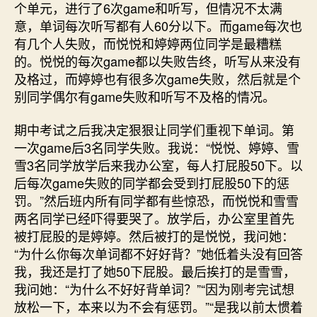
个单元，进行了6次game和听写，但情况不太满
意，单词每次听写都有人60分以下。而game每次也
有几个人失败，而悦悦和婷婷两位同学是最糟糕
的。悦悦的每次game都以失败告终，听写从来没有
及格过，而婷婷也有很多次game失败，然后就是个
别同学偶尔有game失败和听写不及格的情况。
期中考试之后我决定狠狠让同学们重视下单词。第
一次game后3名同学失败。我说：“悦悦、婷婷、雪
雪3名同学放学后来我办公室，每人打屁股50下。以
后每次game失败的同学都会受到打屁股50下的惩
罚。”然后班内所有同学都有些惊恐，而悦悦和雪雪
两名同学已经吓得要哭了。放学后，办公室里首先
被打屁股的是婷婷。然后被打的是悦悦，我问她：
“为什么你每次单词都不好好背？”她低着头没有回答
我，我还是打了她50下屁股。最后挨打的是雪雪，
我问她：“为什么不好好背单词？”“因为刚考完试想
放松一下，本来以为不会有惩罚。”“是我以前太惯着