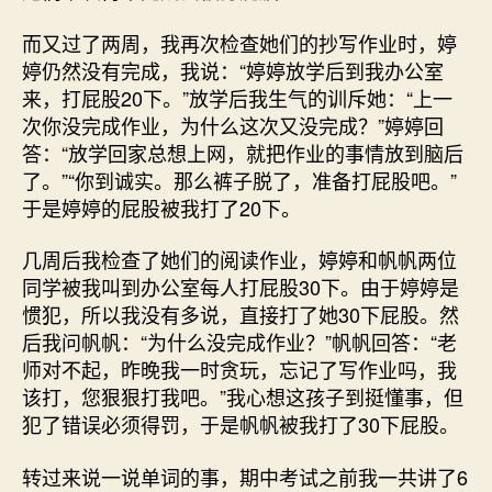
而又过了两周，我再次检查她们的抄写作业时，婷
婷仍然没有完成，我说：“婷婷放学后到我办公室
来，打屁股20下。”放学后我生气的训斥她：“上一
次你没完成作业，为什么这次又没完成？”婷婷回
答：“放学回家总想上网，就把作业的事情放到脑后
了。”“你到诚实。那么裤子脱了，准备打屁股吧。”
于是婷婷的屁股被我打了20下。
几周后我检查了她们的阅读作业，婷婷和帆帆两位
同学被我叫到办公室每人打屁股30下。由于婷婷是
惯犯，所以我没有多说，直接打了她30下屁股。然
后我问帆帆：“为什么没完成作业？”帆帆回答：“老
师对不起，昨晚我一时贪玩，忘记了写作业吗，我
该打，您狠狠打我吧。”我心想这孩子到挺懂事，但
犯了错误必须得罚，于是帆帆被我打了30下屁股。
转过来说一说单词的事，期中考试之前我一共讲了6