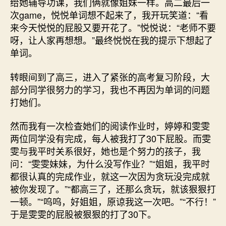
给她辅导功课，我们俩就像姐妹一样。高二最后一
次game，悦悦单词想不起来了，我开玩笑道：“看
来今天悦悦的屁股又要开花了。”悦悦说：“老师不要
呀，让人家再想想。”最终悦悦在我的提示下想起了
单词。
转眼间到了高三，进入了紧张的高考复习阶段，大
部分同学很努力的学习，我也不再因为单词的问题
打她们。
然而我有一次检查她们的阅读作业时，婷婷和雯雯
两位同学没有完成，每人被我打了30下屁股。而雯
雯与我平时关系很好，她也是个努力的孩子，我
问：“雯雯妹妹，为什么没写作业？”“姐姐，我平时
都很认真的完成作业，就这一次因为贪玩没完成就
被你发现了。”“都高三了，还那么贪玩，就该狠狠打
一顿。”“呜呜，好姐姐，原谅我这一次吧。”“不行！”
于是雯雯的屁股被狠狠的打了30下。