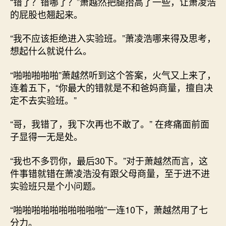
“错了？错哪了？”萧越然把腿抬高了一些，让萧凌浩
的屁股也翘起来。
“我不应该拒绝进入实验班。”萧凌浩哪来得及思考，
想起什么就说什么。
“啪啪啪啪啪”萧越然听到这个答案，火气又上来了，
连着五下，“你最大的错就是不和爸妈商量，擅自决
定不去实验班。”
“哥，我错了，我下次再也不敢了。” 在疼痛面前面
子显得一无是处。
“我也不多罚你，最后30下。”对于萧越然而言，这
件事错就错在萧凌浩没有跟父母商量，至于进不进
实验班只是个小问题。
“啪啪啪啪啪啪啪啪啪啪”一连10下，萧越然用了七
分力。