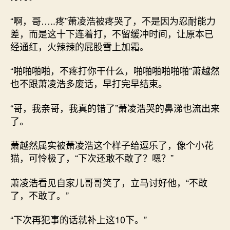
“啊，哥…..疼”萧凌浩被疼哭了，不是因为忍耐能力
差，而是这十下连着打，不留缓冲时间，让原本已
经通红，火辣辣的屁股雪上加霜。
“啪啪啪啪，不疼打你干什么，啪啪啪啪啪啪”萧越然
也不跟萧凌浩多废话，早打完早结束。
“哥，我亲哥，我真的错了”萧凌浩哭的鼻涕也流出来
了。
萧越然属实被萧凌浩这个样子给逗乐了，像个小花
猫，可怜极了，“下次还敢不敢了？嗯？”
萧凌浩看见自家儿哥哥笑了，立马讨好他，“不敢
了，不敢了。”
“下次再犯事的话就补上这10下。”