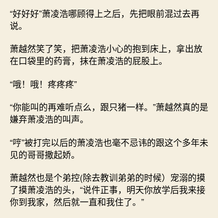
“好好好”萧凌浩哪顾得上之后，先把眼前混过去再
说。
萧越然笑了笑，把萧凌浩小心的抱到床上，拿出放
在口袋里的药膏，抹在萧凌浩的屁股上。
“哦！哦！疼疼疼”
“你能叫的再难听点么，跟只猪一样。”萧越然真的是
嫌弃萧凌浩的叫声。
“哼”被打完以后的萧凌浩也毫不忌讳的跟这个多年未
见的哥哥撒起娇。
萧越然也是个弟控(除去教训弟弟的时候）宠溺的摸
了摸萧凌浩的头，“说件正事，明天你放学后我来接
你到我家，然后就一直和我住了。”