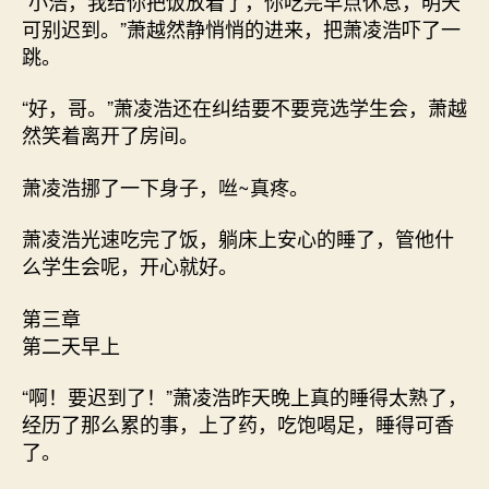
“小浩，我给你把饭放着了，你吃完早点休息，明天
可别迟到。”萧越然静悄悄的进来，把萧凌浩吓了一
跳。
“好，哥。”萧凌浩还在纠结要不要竞选学生会，萧越
然笑着离开了房间。
萧凌浩挪了一下身子，咝~真疼。
萧凌浩光速吃完了饭，躺床上安心的睡了，管他什
么学生会呢，开心就好。
第三章
第二天早上
“啊！要迟到了！”萧凌浩昨天晚上真的睡得太熟了，
经历了那么累的事，上了药，吃饱喝足，睡得可香
了。