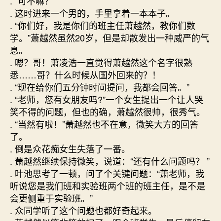
. “可不嘛？”
. 这时进来一个男的，手里拿着一本本子。
. “你们好，我是你们的班主任萧越然，教你们数
学。”萧越然虽然20岁，但是却散发出一种威严的气
息。
. 嗯？哥！萧凌浩一直觉得萧越然这个名字很熟
悉……哥？什么时候从国外回来的？！
. “现在给你们五分钟时间提问，我都会回答。”
. “老师，您有女朋友吗?”一个女生提出一个让人哭
笑不得的问题，但也的确，萧越然很帅，很秀气。
. “当然有啦！”萧越然也不在意，微笑大方的回答
了。
. 倒是众花痴女生失落了一番。
. 萧越然继续保持微笑，说道：“还有什么问题吗？ ”
. 叶池思考了一顿，问了个关键问题：“萧老师，我
听说您是我们班和实验班两个班的班主任，是不是
会更侧重于实验班。”
. 众同学听了这个问题也都好奇起来。