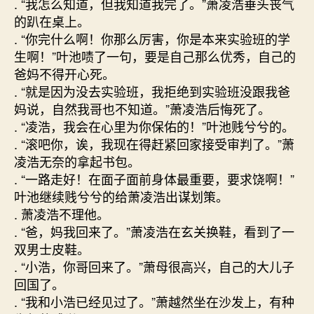
. “我怎么知道，但我知道我完了。”萧凌浩垂头丧气
的趴在桌上。
. “你完什么啊！你那么厉害，你是本来实验班的学
生啊！”叶池啧了一句，要是自己那么优秀，自己的
爸妈不得开心死。
. “就是因为没去实验班，我拒绝到实验班没跟我爸
妈说，自然我哥也不知道。”萧凌浩后悔死了。
. “凌浩，我会在心里为你保佑的！”叶池贱兮兮的。
. “滚吧你，诶，我现在得赶紧回家接受审判了。”萧
凌浩无奈的拿起书包。
. “一路走好！在面子面前身体最重要，要求饶啊！”
叶池继续贱兮兮的给萧凌浩出谋划策。
. 萧凌浩不理他。
. “爸，妈我回来了。”萧凌浩在玄关换鞋，看到了一
双男士皮鞋。
. “小浩，你哥回来了。”萧母很高兴，自己的大儿子
回国了。
. “我和小浩已经见过了。”萧越然坐在沙发上，有种