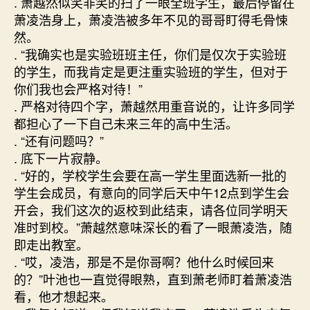
. 萧越然似笑非笑的扫了一眼全班学生，最后停留在
萧凌浩身上，萧凌浩被多年不见的哥哥盯得毛骨悚
然。
. “我确实也是实验班班主任，你们是仅次于实验班
的学生，而我肯定是更注重实验班的学生，但对于
你们我也会严格对待！”
. 严格对待四个字，萧越然用重音说的，让许多同学
都担心了一下自己未来三年的高中生活。
. “还有问题吗？”
. 底下一片寂静。
. “好的，学校学生会要在高一学生里面选新一批的
学生会成员，有意向的同学后天中午12点到学生会
开会，我们这次的返校到此结束，请各位同学明天
准时到校。”萧越然意味深长的看了一眼萧凌浩，随
即走出教室。
. “哎，凌浩，那是不是你哥啊？他什么时候回来
的？”叶池也一直觉得眼熟，直到萧老师盯着萧凌浩
看，他才想起来。