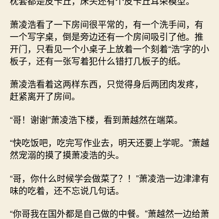
枕套都是皮卡丘，床头还有个皮卡丘耳朵模型。
萧凌浩看了一下房间很平常的，有一个洗手间，有
一个写字桌，倒是旁边还有一个房间吸引了他。推
开门，只看见一个小桌子上放着一个刻着“浩”字的小
板子，还有一张写着犯什么错打几板子的纸。
萧凌浩看着这两样东西，只觉得身后两团肉发疼，
赶紧离开了房间。
“哥！谢谢”萧凌浩下楼，看到萧越然在端菜。
“快吃饭吧，吃完写作业去，明天还要上学呢。”萧越
然宠溺的摸了摸萧凌浩的头。
“哥，你什么时候学会做菜了？！”萧凌浩一边津津有
味的吃着，还不忘说几句话。
“你哥我在国外都是自己做的中餐。”萧越然一边给萧