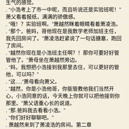
生气的感觉。
. “小浩考上了市一中呢，而且听说还是实验班呢！”
萧父看着报纸，满满的骄傲感。
. “哦！？实验班啊。”萧越然眯着眼睛看着萧凌浩。
. “那个，爸妈，哥他现在是我数学老师加班主任，
我先回房间了。”萧凌浩赶紧说了一句话搪塞，跑回
了房间。
. “越然你现在是小浩班主任啊？！那你可要好好管
管他了。”萧母坐在萧越然旁边。
. “妈，我想把小浩接到我那里去住，可以更好的管
他，可以吗？”
. “这….”萧母看向萧父。
. “越然，你是小浩他哥，你能管教他我们当然开
心，小浩同意的话，今天晚上你就可以把他接到你
那里。”萧父语重心长的说道。
. “那.爸妈我去看看小浩。”
. “你们好好聊聊吧。”
. 萧越然来到了萧凌浩的房间。第二章