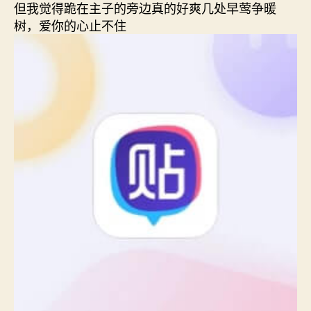
但我觉得跪在主子的旁边真的好爽几处早莺争暖
树，爱你的心止不住