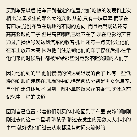
买到车票以后
,
把车开到指定的位置
,
他们吃惊的发现和上次
相比
,
这里发生的那么大的变化
.
从前
,
只有一块屏幕
,
而现在
有四块
,
分别布置在场地的不同的方向
.
而且尽管场边还有
高高竖起的竿子
,
但是高音喇叭已经不在了
,
现在电影的声音
通过广播信号发送到汽车的收音机上
,
还有一点变化让他们
在车里放声大笑
,
因为他们注意到他们的车子停在后排
.
往常
他们来的时候后排都被留给那些对电影不赶兴趣的人们了
.
因为他们到的早
,
他们慢慢的溜达到退场的台子上
.
有一些低
矮的碍眼的建筑在剧场的中间
.
建筑两边分别是男女休息室
,
当他们走进休息室
,
闻到一阵扑鼻的爆米花的香气
,
就像以前
记忆中一样的味道
回到自己位置
,
带着他们刚买的小吃回到了车里
,
安静的聊刚
刚过去的这一个星期
,
聊孩子
,
聊过去发生的无数大大小小的
事情
,
就好像他们过去从来都没有时间交流似的
.