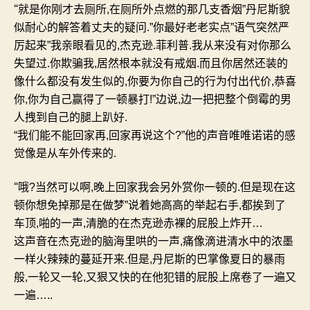
“
就是你刚才去厕所
,
在厕所外点燃的那几支香烟
”
丹尼斯貌
似耐心的解答着丈夫的疑问
.”
你最好老老实点
”
语气突然严
厉起来
”
我亲眼看见的
,
杰克逊
.
菲利普
.
我从来没有对你那么
失望过
.
你欺骗我
,
居然根本就没有戒烟
.
而且你居然还装的
像什么都没有发生似的
,
你要为你自己的行为付出代价
,
恭喜
你
,
你为自己赢得了一顿暴打
!”
边说
,
边一把把整个倒霉的男
人拽到自己的腿上趴好
.
“
我们能不能回家再
,
回家再说这个
?”
他的声音唯唯诺诺的感
觉像是从车外传来的
.
“
哦
?
当然可以啊
,
晚上回家我会另外赏你一顿的
.
但是现在这
顿你想免掉那是在做梦
”
说着她高高的举起右手
,
都挨到了
车顶
,
啪的一声
,
清脆的在杰克逊赤裸的屁股上炸开
…
这声音在杰克逊的脑海里哄的一声
,
痛像滴进清水中的浓墨
一样火辣辣的蔓延开来
.
但是
,
丹尼斯的巴掌像夏日的暴雨
般
,
一轮又一轮
,
又狠又快的在他犯错的屁股上席卷了一遍又
一遍
…..