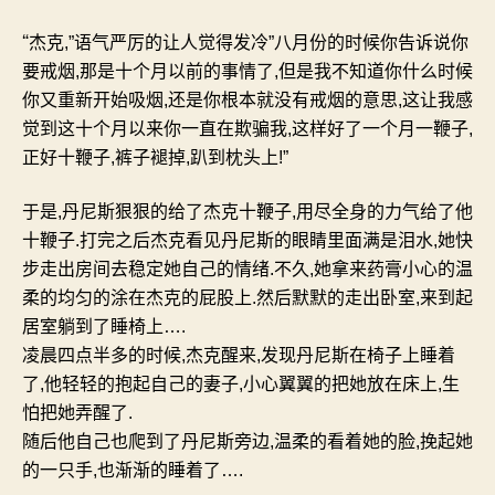
“
杰克
,”
语气严厉的让人觉得发冷
”
八月份的时候你告诉说你
要戒烟
,
那是十个月以前的事情了
,
但是我不知道你什么时候
你又重新开始吸烟
,
还是你根本就没有戒烟的意思
,
这让我感
觉到这十个月以来你一直在欺骗我
,
这样好了一个月一鞭子
,
正好十鞭子
,
裤子褪掉
,
趴到枕头上
!”
于是
,
丹尼斯狠狠的给了杰克十鞭子
,
用尽全身的力气给了他
十鞭子
.
打完之后杰克看见丹尼斯的眼睛里面满是泪水
,
她快
步走出房间去稳定她自己的情绪
.
不久
,
她拿来药膏小心的温
柔的均匀的涂在杰克的屁股上
.
然后默默的走出卧室
,
来到起
居室躺到了睡椅上
….
凌晨四点半多的时候
,
杰克醒来
,
发现丹尼斯在椅子上睡着
了
,
他轻轻的抱起自己的妻子
,
小心翼翼的把她放在床上
,
生
怕把她弄醒了
.
随后他自己也爬到了丹尼斯旁边
,
温柔的看着她的脸
,
挽起她
的一只手
,
也渐渐的睡着了
….