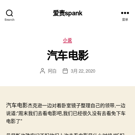
爱责spank
Search
菜单
分
小说
类
汽车电影
阿白
3月 22, 2020
文
发
章
布
作
日
者
期
汽车电影
杰克逊一边对着卧室镜子整理自己的领带
,
一边
说道
:”
周末我们去看电影吧
,
我们已经很久没有去看免下车
电影了
”