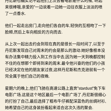
丹尼斯也确实记不起他们上次去看电影是什么时候
,”
听起
来很棒哦
,
亲爱的
”
一边说着一边她一边往衣服上淡淡的喷
了一点香水
.
他们一起走出房门
,
走向他们各自的车
,
轻快的互相吻了一下
脸颊
,
然后上车向相反的方向而去
.
从上次一起出去约会到现在真的是很长一段时间了
,
以至于
丹尼斯发现自己对周末的约会是那么的激动
.
她好像根本没
有办法集中精力投入到工作当中去
,
因为她一天到晚都控制
不住的在想那个即将到来的周末
.
最令他兴奋的他们的小孩
已经决定在他的朋友家过夜
,
这样丹尼斯和杰克逊就有一个
完全属于他们自己的夜晚
.
星期六的晚上
,
他们飞驰在高速公路上直奔
”stardust”
免下车
电影广场
.
这是这个地区最后一个电影广场了
.
丹尼斯很细心
的打扮了自己
,
最后选择了粗布牛仔裤配深蓝色的丝绸衬衫
,
她希望自己的这身装扮看起来适合这次久违的聚会
.