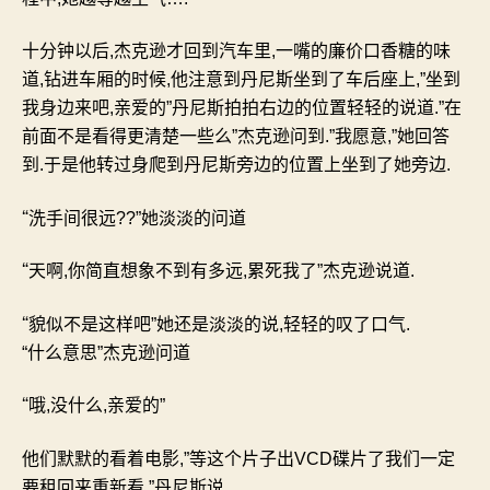
十分钟以后
,
杰克逊才回到汽车里
,
一嘴的廉价口香糖的味
道
,
钻进车厢的时候
,
他注意到丹尼斯坐到了车后座上
,”
坐到
我身边来吧
,
亲爱的
”
丹尼斯拍拍右边的位置轻轻的说道
.”
在
前面不是看得更清楚一些么
”
杰克逊问到
.”
我愿意
,”
她回答
到
.
于是他转过身爬到丹尼斯旁边的位置上坐到了她旁边
.
“
洗手间很远
??”
她淡淡的问道
“
天啊
,
你简直想象不到有多远
,
累死我了
”
杰克逊说道
.
“
貌似不是这样吧
”
她还是淡淡的说
,
轻轻的叹了口气
.
“
什么意思
”
杰克逊问道
“
哦
,
没什么
,
亲爱的
”
他们默默的看着电影
,”
等这个片子出
VCD
碟片了我们一定
要租回来重新看
.”
丹尼斯说
.