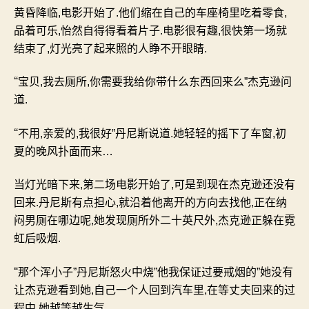
黄昏降临
,
电影开始了
.
他们缩在自己的车座椅里吃着零食
,
品着可乐
,
怡然自得得看着片子
.
电影很有趣
,
很快第一场就
结束了
,
灯光亮了起来照的人睁不开眼睛
.
“
宝贝
,
我去厕所
,
你需要我给你带什么东西回来么
”
杰克逊问
道
.
“
不用
,
亲爱的
,
我很好
”
丹尼斯说道
.
她轻轻的摇下了车窗
,
初
夏的晚风扑面而来
…
当灯光暗下来
,
第二场电影开始了
,
可是到现在杰克逊还没有
回来
.
丹尼斯有点担心
,
就沿着他离开的方向去找他
,
正在纳
闷男厕在哪边呢
,
她发现厕所外二十英尺外
,
杰克逊正躲在霓
虹后吸烟
.
“
那个浑小子
”
丹尼斯怒火中烧
”
他我保证过要戒烟的
”
她没有
让杰克逊看到她
,
自己一个人回到汽车里
,
在等丈夫回来的过
程中
,
她越等越生气
….