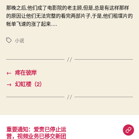
那晚之后
,
他们成了电影院的老主顾
,
但是
,
总是有这样那样
的原因让他们无法完整的看完两部片子
,
于是
,
他们租堞片的
帐单飞速的涨了起来
….
小说
标
签
←
疼在彼岸
→
幻虹楼（2）
重要通知：爱责已停止运
重
营，视频业务已移交新团