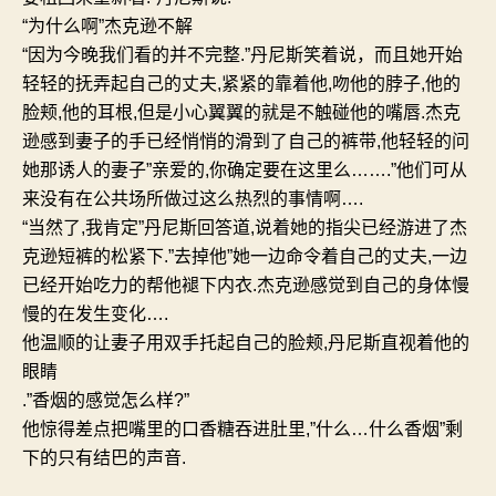
“
为什么啊
”
杰克逊不解
“
因为今晚我们看的并不完整
.”
丹尼斯笑着说，而且她开始
轻轻的抚弄起自己的丈夫
,
紧紧的靠着他
,
吻他的脖子
,
他的
脸颊
,
他的耳根
,
但是小心翼翼的就是不触碰他的嘴唇
.
杰克
逊感到妻子的手已经悄悄的滑到了自己的裤带
,
他轻轻的问
她那诱人的妻子
”
亲爱的
,
你确定要在这里么
…….”
他们可从
来没有在公共场所做过这么热烈的事情啊
….
“
当然了
,
我肯定
”
丹尼斯回答道
,
说着她的指尖已经游进了杰
克逊短裤的松紧下
.”
去掉他
”
她一边命令着自己的丈夫
,
一边
已经开始吃力的帮他褪下内衣
.
杰克逊感觉到自己的身体慢
慢的在发生变化
….
他温顺的让妻子用双手托起自己的脸颊
,
丹尼斯直视着他的
眼睛
.”
香烟的感觉怎么样
?”
他惊得差点把嘴里的口香糖吞进肚里
,”
什么
…
什么香烟
”
剩
下的只有结巴的声音
.