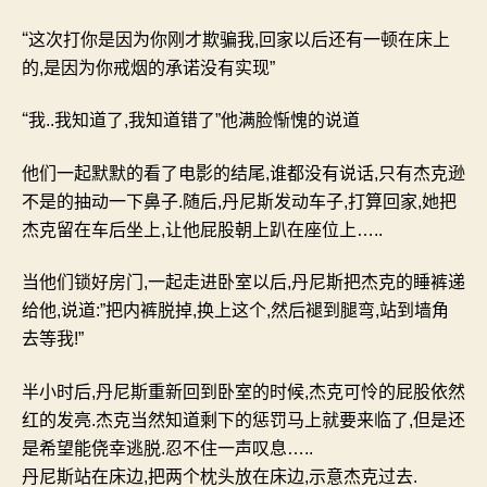
“
这次打你是因为你刚才欺骗我
,
回家以后还有一顿在床上
的
,
是因为你戒烟的承诺没有实现
”
“
我
..
我知道了
,
我知道错了
”
他满脸惭愧的说道
他们一起默默的看了电影的结尾
,
谁都没有说话
,
只有杰克逊
不是的抽动一下鼻子
.
随后
,
丹尼斯发动车子
,
打算回家
,
她把
杰克留在车后坐上
,
让他屁股朝上趴在座位上
…..
当他们锁好房门
,
一起走进卧室以后
,
丹尼斯把杰克的睡裤递
给他
,
说道
:”
把内裤脱掉
,
换上这个
,
然后褪到腿弯
,
站到墙角
去等我
!”
半小时后
,
丹尼斯重新回到卧室的时候
,
杰克可怜的屁股依然
红的发亮
.
杰克当然知道剩下的惩罚马上就要来临了
,
但是还
是希望能侥幸逃脱
.
忍不住一声叹息
…..
丹尼斯站在床边
,
把两个枕头放在床边
,
示意杰克过去
.