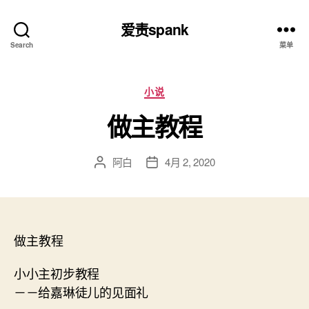
爱责spank
Search
菜单
分
小说
类
做主教程
阿白
4月 2, 2020
文
发
章
布
作
日
者
期
做主教程
小小主初步教程
－－给嘉琳徒儿的见面礼