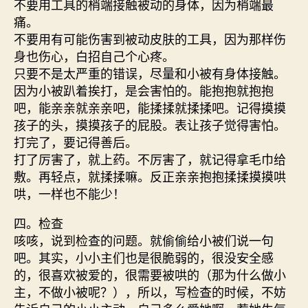
不要用工具的梢端接触被动的身体，因为梢端最
痛。
不要用有可能伤害到被动皮肤的工具，因为那样伤
身也伤心，白招自己个心疼。
只要不是太严重的错误，尽量和小被有身体接触。
因为小被趴着挨打，是会害怕的。能抱抱就抱抱
吧，能亲亲就亲亲吧，能揉揉就揉揉吧。记得摸摸
孩子的头，摸摸孩子的屁股。表让孩子觉得害怕。
打完了，要记得善后。
打了厉害了，就上药。不厉害了，就记得拿毛巾给
敷。再轻点，就揉揉嘛。反正亲亲抱抱揉揉摸摸哄
哄，一样也不能少！
四。检查
咳咳，说到检查的问题。就偷偷给小被们说一句
吧。其实，小小主们也是很脆弱的，很没安全感
的，很喜欢被爱的，很需要被哄的（那为什么做小
主，不做小被呢？），所以，写检查的时候，不妨