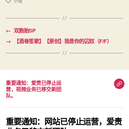
小说
标
签
←
双胞胎SP
→
【酒巷笙歌】【原创】我是你的囚奴（F/F）
重要通知：爱责已停止运
重
营，视频业务已移交新团
要
队。
通
知：
爱
重要通知：网站已停止运营，爱责
责